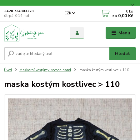
0
ks
+420 734303223
CZK
za
0,00 Kč
út-pá 8-14 hod
Menu
Hledat
Úvod
Maškarní kostýmy-second hand
maska kostým kostlivec > 110
maska kostým kostlivec > 110