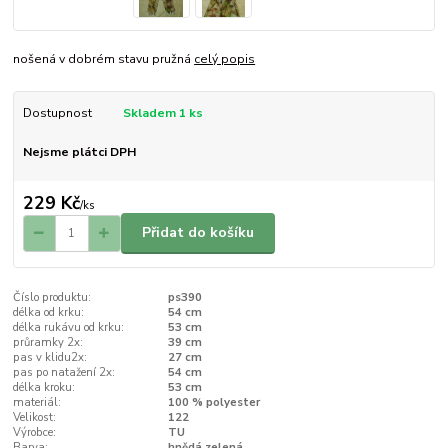
nošená v dobrém stavu pružná
celý popis
Dostupnost
Skladem 1 ks
Nejsme plátci DPH
229 Kč
/
ks
Přidat do košíku
Číslo produktu:
ps390
délka od krku:
54 cm
délka rukávu od krku:
53 cm
průramky 2x:
39 cm
pas v klidu2x:
27 cm
pas po natažení 2x:
54 cm
délka kroku:
53 cm
materiál:
100 % polyester
Velikost:
122
Výrobce:
TU
Barva:
hnědá zelená