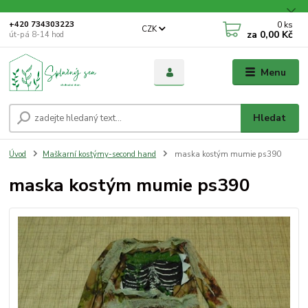
0
ks
+420 734303223
CZK
za
0,00 Kč
út-pá 8-14 hod
Menu
Hledat
Úvod
Maškarní kostýmy-second hand
maska kostým mumie ps390
maska kostým mumie ps390