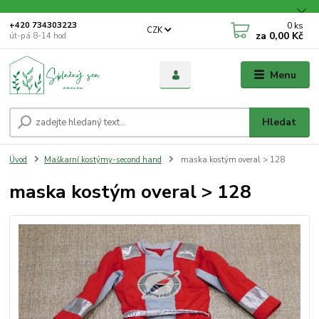
0
ks
+420 734303223
CZK
za
0,00 Kč
út-pá 8-14 hod
Menu
Hledat
Úvod
Maškarní kostýmy-second hand
maska kostým overal > 128
maska kostým overal > 128