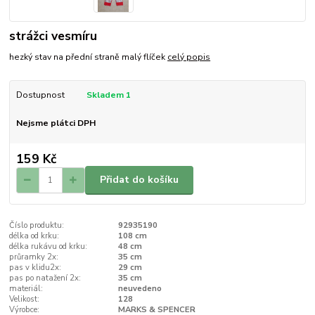
strážci vesmíru
hezký stav na přední straně malý flíček
celý popis
Dostupnost
Skladem 1
Nejsme plátci DPH
159 Kč
Přidat do košíku
Číslo produktu:
92935190
délka od krku:
108 cm
délka rukávu od krku:
48 cm
průramky 2x:
35 cm
pas v klidu2x:
29 cm
pas po natažení 2x:
35 cm
materiál:
neuvedeno
Velikost:
128
Výrobce:
MARKS & SPENCER