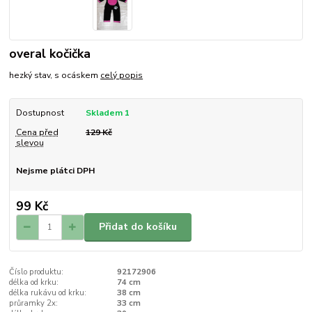
overal kočička
hezký stav, s ocáskem
celý popis
Dostupnost
Skladem 1
Cena před
129 Kč
slevou
Nejsme plátci DPH
99 Kč
Přidat do košíku
Číslo produktu:
92172906
délka od krku:
74 cm
délka rukávu od krku:
38 cm
průramky 2x:
33 cm