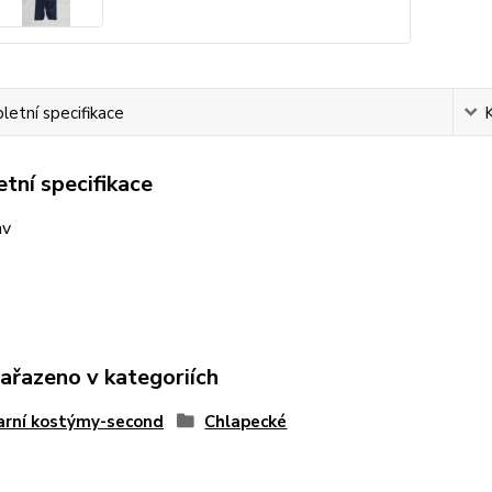
etní specifikace
tní specifikace
av
zařazeno v kategoriích
arní kostýmy-second
Chlapecké