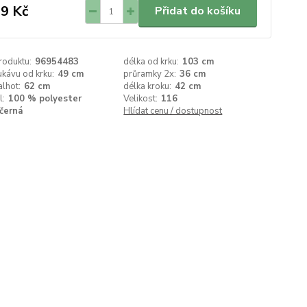
9 Kč
Přidat do košíku
roduktu:
96954483
délka od krku:
103 cm
ukávu od krku:
49 cm
průramky 2x:
36 cm
alhot:
62 cm
délka kroku:
42 cm
l:
100 % polyester
Velikost:
116
černá
Hlídat cenu / dostupnost