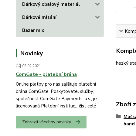
Dárkový obalový materiál
Dárkové mlsání
Bazar mix
Kompl
Komple
Novinky
hezký st
03.02.2021
ComGate - platební brána
Online platby pro nás zajišťuje platební
brána ComGate. Poskytovatel služby,
společnost ComGate Payments, a.s., je
Zboží 
licencovaná Platební instituc...
číst celé
Mašk
Zobrazit všechny novinky
hand