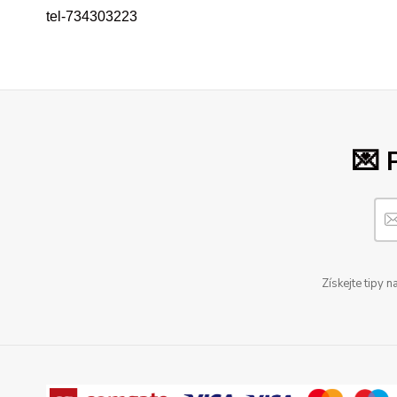
tel-734303223
💌 
Získejte tipy 