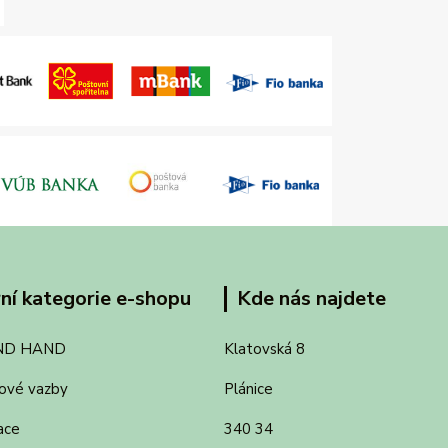
ní kategorie e-shopu
Kde nás najdete
ND HAND
Klatovská 8
ové vazby
Plánice
ace
340 34