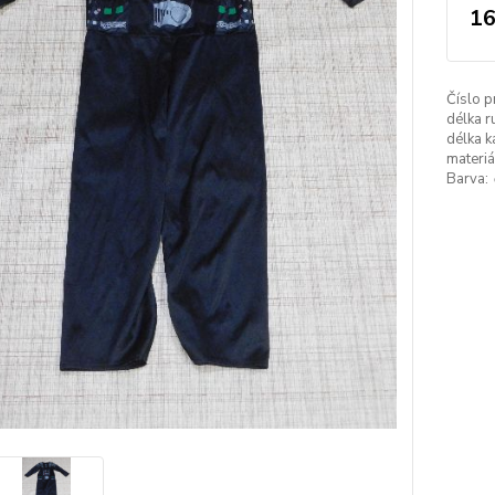
16
Číslo p
délka r
délka k
materiá
Barva: