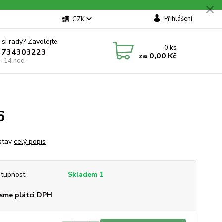
Přihlášení
CZK
 si rady? Zavolejte.
0
ks
 734303223
za
0,00 Kč
8-14 hod
6
stav
celý popis
tupnost
Skladem 1
sme plátci DPH