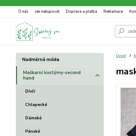
O nás
Jak nakupovat
Doprava a platba
Reklamace
Kon
Úvod
M
Nadměrná móda
mask
Maškarní kostýmy-second
hand
Dívčí
Chlapecké
Dámské
Pánské