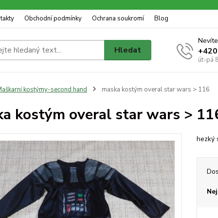
takty
Obchodní podmínky
Ochrana soukromí
Blog
Nevíte
Hledat
+420
út-pá 
aškarní kostýmy-second hand
maska kostým overal star wars > 116
a kostým overal star wars > 11
hezký 
Dos
Nej