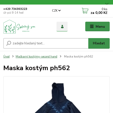
0
ks
+420 734303223
CZK
za
0,00 Kč
út-pá 8-14 hod
Menu
Hledat
Úvod
Maškarní kostýmy-second hand
Maska kostým ph562
Maska kostým ph562