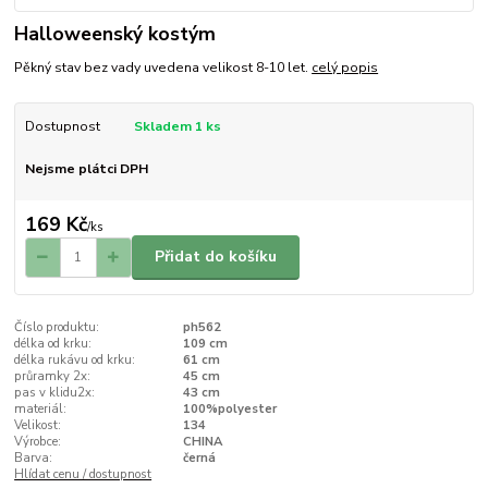
Halloweenský kostým
Pěkný stav bez vady uvedena velikost 8-10 let.
celý popis
Dostupnost
Skladem 1 ks
Nejsme plátci DPH
169 Kč
/
ks
Přidat do košíku
Číslo produktu:
ph562
délka od krku:
109 cm
délka rukávu od krku:
61 cm
průramky 2x:
45 cm
pas v klidu2x:
43 cm
materiál:
100%polyester
Velikost:
134
Výrobce:
CHINA
Barva:
černá
Hlídat cenu / dostupnost