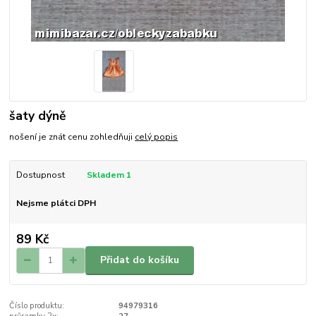
šaty dýně
nošení je znát cenu zohledňuji
celý popis
Dostupnost
Skladem 1
Nejsme plátci DPH
89 Kč
Přidat do košíku
Číslo produktu:
94979316