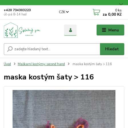
0
ks
+420 734303223
CZK
za
0,00 Kč
út-pá 8-14 hod
Menu
Hledat
Úvod
Maškarní kostýmy-second hand
maska kostým šaty > 116
maska kostým šaty > 116