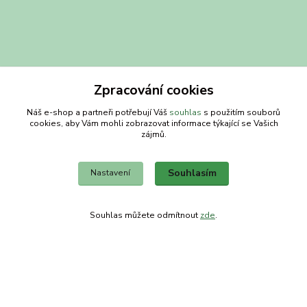
Zpracování cookies
Náš e-shop a partneři potřebují Váš
souhlas
s použitím souborů
cookies, aby Vám mohli zobrazovat informace týkající se Vašich
Kontakty
zájmů.
Obchodní dům-splněný sen
Souhlasím
Nastavení
Petra
+420 734303223
Souhlas můžete odmítnout
zde
.
út-pá 8-14 hod
info@splneny-sen.cz