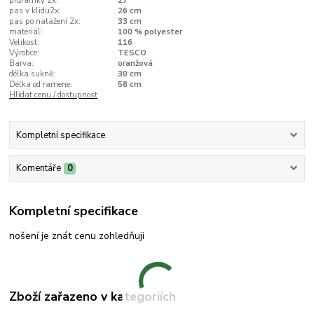
průramky 2x:
27
pas v klidu2x:
26 cm
pas po natažení 2x:
33 cm
materiál:
100 % polyester
Velikost:
116
Výrobce:
TESCO
Barva:
oranžová
délka sukně:
30 cm
Délka od ramene:
58 cm
Hlídat cenu / dostupnost
Kompletní specifikace
Komentáře
0
Kompletní specifikace
nošení je znát cenu zohledňuji
Zboží zařazeno v kategoriích