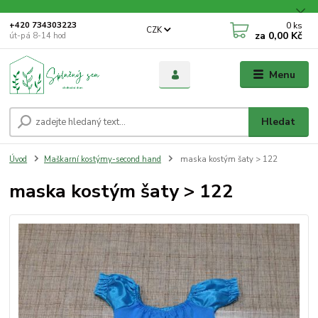
0
ks
+420 734303223
CZK
za
0,00 Kč
út-pá 8-14 hod
Menu
Hledat
Úvod
Maškarní kostýmy-second hand
maska kostým šaty > 122
maska kostým šaty > 122