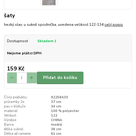
šaty
hezký stav, u sukně spodnička, uvedena velikost 122-134
celý popis
Dostupnost
Skladem 1
Nejsme plátci DPH
159 Kč
Přidat do košíku
Číslo produktu:
92258433
průramky 2x:
37 cm
pas v klidu2x:
34 cm
materiál:
100 % polyester
Velikost:
122
Výrobce:
CHINA
Barva:
modrá
délka sukně:
36 cm
Délka od ramene:
61 cm