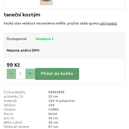
taneční kostým
hezký stav velikost neuvedena měřte, pružná záda-guma
celý popis
Dostupnost
Skladem 1
Nejsme plátci DPH
99 Kč
Přidat do košíku
Číslo produktu:
89693895
průramky 2x:
33 cm
materiál:
100 % polyester
Velikost:
158
Výrobce:
CHINA
Barva:
černá
pas 2x:
34 cm
délka sukně:
20 cm
Délka od ramene:
67 cm