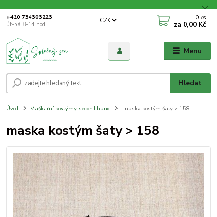
0
ks
+420 734303223
CZK
za
0,00 Kč
út-pá 8-14 hod
Menu
Hledat
Úvod
Maškarní kostýmy-second hand
maska kostým šaty > 158
maska kostým šaty > 158