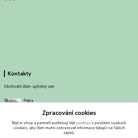
Kontakty
Obchodní dům-splněný sen
Petra
+420 734303223
Zpracování cookies
út-pá 8-14 hod
Náš e-shop a partneři potřebují Váš
souhlas
s použitím souborů
info@splneny-sen.cz
cookies, aby Vám mohli zobrazovat informace týkající se Vašich
zájmů.