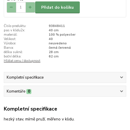
Přidat do košíku
Číslo produktu:
93848411
pas v klidu2x:
40 cm
materiál:
100 % polyester
Velikost:
40
Výrobce:
neuvedeno
Barva:
černá červená
délka sukně:
28 cm
boční délka:
62 cm
Hlídat cenu / dostupnost
Kompletní specifikace
Komentáře
0
Kompletní specifikace
hezký stav, mírně pruží, měřeno v klidu.