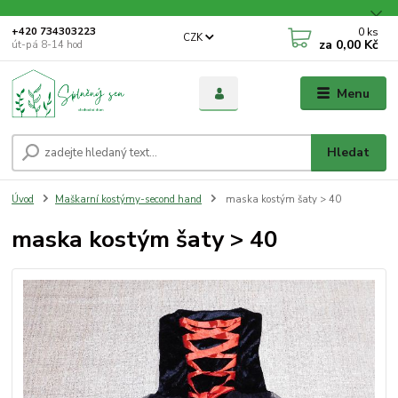
0
ks
+420 734303223
CZK
za
0,00 Kč
út-pá 8-14 hod
Menu
Hledat
Úvod
Maškarní kostýmy-second hand
maska kostým šaty > 40
maska kostým šaty > 40