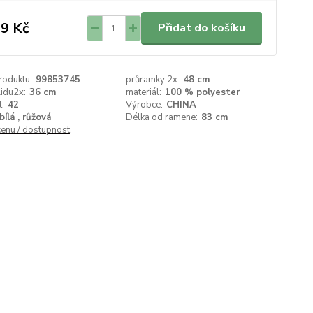
9 Kč
Přidat do košíku
roduktu:
99853745
průramky 2x:
48 cm
lidu2x:
36 cm
materiál:
100 % polyester
t:
42
Výrobce:
CHINA
bílá , růžová
Délka od ramene:
83 cm
cenu / dostupnost