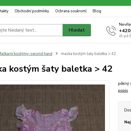
takty
Obchodní podmínky
Ochrana soukromí
Blog
Nevíte
Hledat
+420
út-pá 
aškarní kostýmy-second hand
maska kostým šaty baletka > 42
a kostým šaty baletka > 42
pěkný 
popis
Dos
Nej