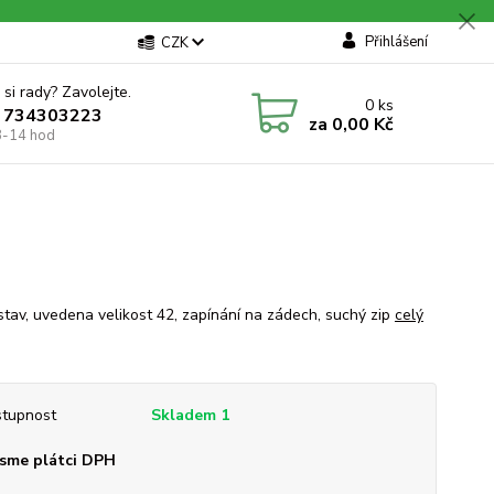
Přihlášení
CZK
 si rady? Zavolejte.
0
ks
 734303223
za
0,00 Kč
8-14 hod
stav, uvedena velikost 42, zapínání na zádech, suchý zip
celý
tupnost
Skladem 1
sme plátci DPH