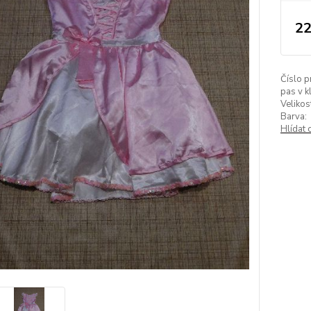
22
Číslo p
pas v k
Velikos
Barva:
Hlídat 