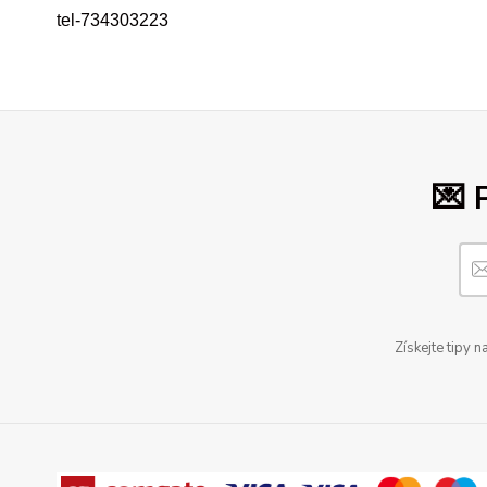
tel-734303223
💌 
Získejte tipy 