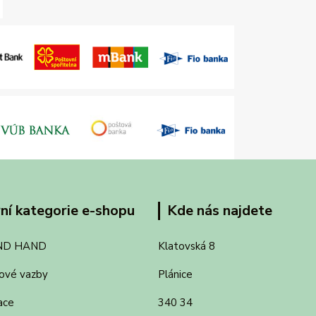
ní kategorie e-shopu
Kde nás najdete
ND HAND
Klatovská 8
ové vazby
Plánice
ace
340 34