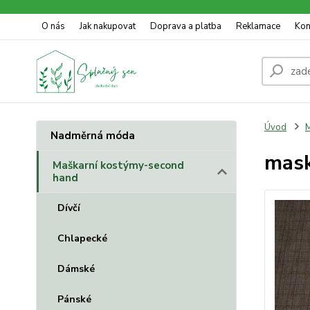
O nás
Jak nakupovat
Doprava a platba
Reklamace
Kon
Úvod
M
Nadměrná móda
mask
Maškarní kostýmy-second
hand
Dívčí
Chlapecké
Dámské
Pánské