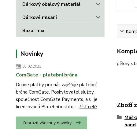
Dárkový obalový materiál
Dárkové mlsání
Bazar mix
Kompl
Komple
Novinky
pěkný sta
03.02.2021
ComGate - platební brána
Online platby pro nás zajišťuje platební
brána ComGate. Poskytovatel služby,
společnost ComGate Payments, a.s., je
Zboží 
licencovaná Platební instituc...
číst celé
Mašk
Zobrazit všechny novinky
hand