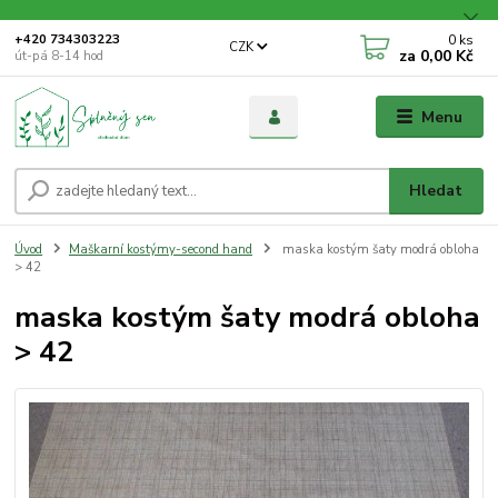
0
ks
+420 734303223
CZK
za
0,00 Kč
út-pá 8-14 hod
Menu
Hledat
Úvod
Maškarní kostýmy-second hand
maska kostým šaty modrá obloha
> 42
maska kostým šaty modrá obloha
> 42