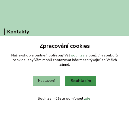
Kontakty
Obchodní dům-splněný sen
Zpracování cookies
Náš e-shop a partneři potřebují Váš
souhlas
s použitím souborů
Petra
cookies, aby Vám mohli zobrazovat informace týkající se Vašich
+420 734303223
zájmů.
út-pá 8-14 hod
info@splneny-sen.cz
Souhlasím
Nastavení
Souhlas můžete odmítnout
zde
.
Vytvořeno na
Eshop-rychle.cz