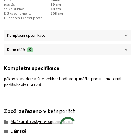
Barva:
modrá
pas 2x:
39 cm
délka sukně:
68 cm
Délka od ramene:
108 cm
Hlídat cenu / dostupnost
Kompletní specifikace
Komentáře
0
Kompletní specifikace
pěkný stav doma šité velikost odhaduji měřte prosím, materiál
podšívkovina lesklá
Zboží zařazeno v kategoriích
Maškarní kostýmy-second hand
Dámské