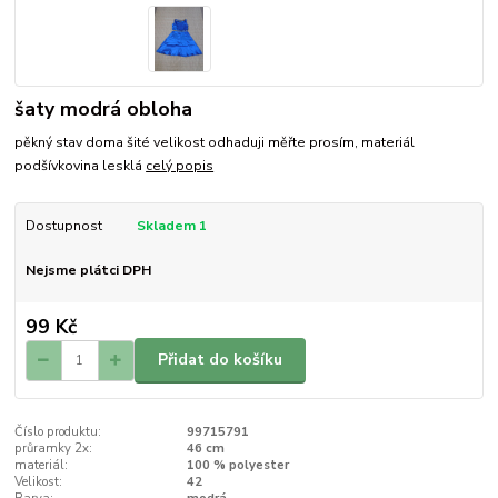
šaty modrá obloha
pěkný stav doma šité velikost odhaduji měřte prosím, materiál
podšívkovina lesklá
celý popis
Dostupnost
Skladem 1
Nejsme plátci DPH
99 Kč
Přidat do košíku
Číslo produktu:
99715791
průramky 2x:
46 cm
materiál:
100 % polyester
Velikost:
42