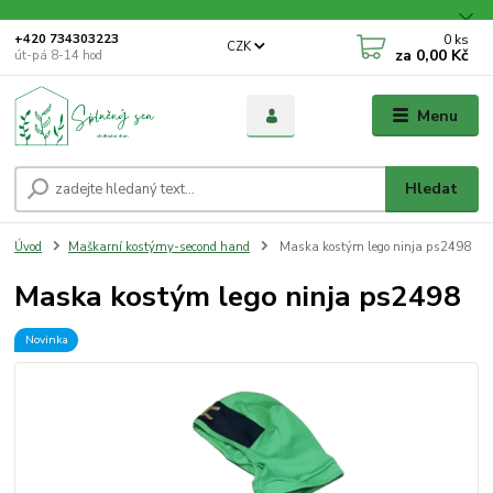
0
ks
+420 734303223
CZK
za
0,00 Kč
út-pá 8-14 hod
Menu
Hledat
Úvod
Maškarní kostýmy-second hand
Maska kostým lego ninja ps2498
Maska kostým lego ninja ps2498
Novinka