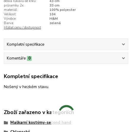
délka rukávu od krku:
43 cm
průramky 2x:
33 cm
materiál:
100% polyester
Velikost:
104
Výrobce:
H&M
Barva:
zelená
Hlídat cenu / dostupnost
Kompletní specifikace
Komentáře
0
Kompletní specifikace
Nošený v hezkém stavu.
Zboží zařazeno v kategoriích
Maškarní kostýmy-second hand