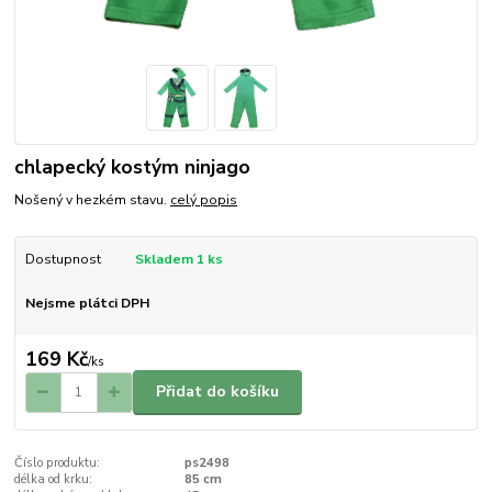
chlapecký kostým ninjago
Nošený v hezkém stavu.
celý popis
Dostupnost
Skladem 1 ks
Nejsme plátci DPH
169 Kč
/
ks
Přidat do košíku
Číslo produktu:
ps2498
délka od krku:
85 cm