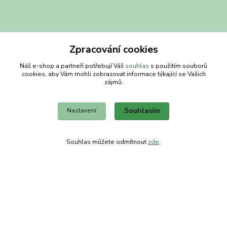
Zpracování cookies
Kontakty
Náš e-shop a partneři potřebují Váš
souhlas
s použitím souborů
cookies, aby Vám mohli zobrazovat informace týkající se Vašich
zájmů.
Obchodní dům-splněný sen
Petra
Souhlasím
Nastavení
+420 734303223
út-pá 8-14 hod
Souhlas můžete odmítnout
zde
.
info@splneny-sen.cz
Vytvořeno na
Eshop-rychle.cz