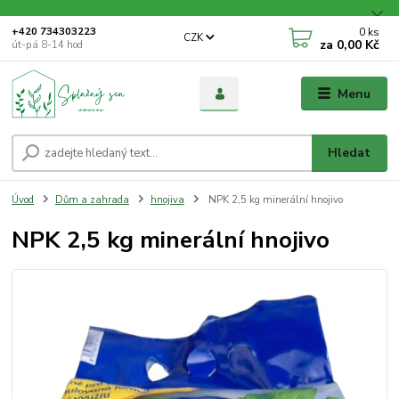
0
ks
+420 734303223
CZK
za
0,00 Kč
út-pá 8-14 hod
Menu
Hledat
Úvod
Dům a zahrada
hnojiva
NPK 2,5 kg minerální hnojivo
NPK 2,5 kg minerální hnojivo