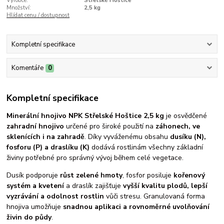
Výrobce:
Střelské Hoštice
Množství:
2,5 kg
Hlídat cenu / dostupnost
Kompletní specifikace
Komentáře
0
Kompletní specifikace
Minerální hnojivo NPK Střelské Hoštice 2,5 kg
je osvědčené
zahradní hnojivo
určené pro široké použití na
záhonech, ve
sklenících i na zahradě
. Díky vyváženému obsahu
dusíku (N),
fosforu (P) a draslíku (K)
dodává rostlinám všechny základní
živiny potřebné pro správný vývoj během celé vegetace.
Dusík podporuje
růst zelené hmoty
, fosfor posiluje
kořenový
systém a kvetení
a draslík zajišťuje
vyšší kvalitu plodů, lepší
vyzrávání a odolnost rostlin
vůči stresu. Granulovaná forma
hnojiva umožňuje
snadnou aplikaci a rovnoměrné uvolňování
živin do půdy
.