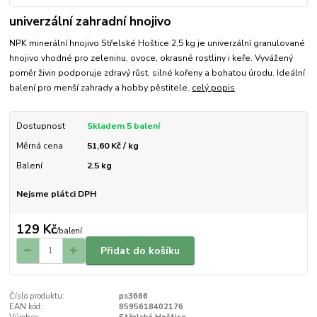
univerzální zahradní hnojivo
NPK minerální hnojivo Střelské Hoštice 2,5 kg je univerzální granulované
hnojivo vhodné pro zeleninu, ovoce, okrasné rostliny i keře. Vyvážený
poměr živin podporuje zdravý růst, silné kořeny a bohatou úrodu. Ideální
balení pro menší zahrady a hobby pěstitele.
celý popis
Dostupnost
Skladem 5 balení
Měrná cena
51,60 Kč / kg
Balení
2.5 kg
Nejsme plátci DPH
129 Kč
/
balení
Přidat do košíku
Číslo produktu:
ps3666
EAN kód:
8595618402176