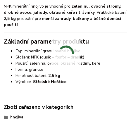
NPK minerální hnojivo je vhodné pro
zeleninu, ovocné stromy,
drobné ovoce, jahody, okrasné keře i trávníky
. Praktické balení
2,5 kg
je ideální pro
menší zahrady, balkony a běžné domácí
použití
.
Základní parametry produktu
Typ: minerální granulované hnojivo
Složení: NPK (dusík – fosfor – draslík)
Použití: zelenina, ovoce, okrasné rostliny, keře
Forma: granule
Hmotnost balení:
2,5 kg
Výrobce:
Střelské Hoštice
Zboží zařazeno v kategoriích
hnojiva