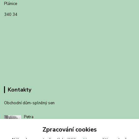
Plánice
340 34
Kontakty
Obchodní dům-splněný sen
Petra
+420 734303223
Zpracování cookies
út-pá 8-14 hod