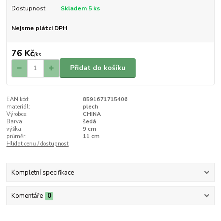
Dostupnost
Skladem 5 ks
Nejsme plátci DPH
76 Kč
/
ks
Přidat do košíku
EAN kód:
8591671715406
materiál:
plech
Výrobce:
CHINA
Barva:
šedá
výška:
9 cm
průměr:
11 cm
Hlídat cenu / dostupnost
Kompletní specifikace
Komentáře
0