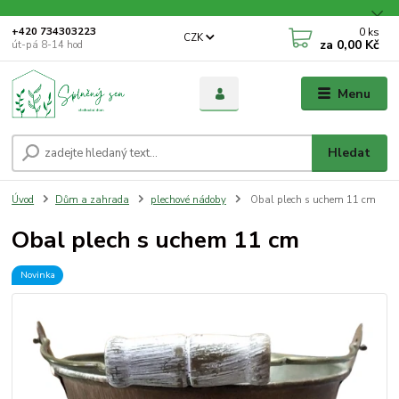
0
ks
+420 734303223
CZK
za
0,00 Kč
út-pá 8-14 hod
Menu
Hledat
Úvod
Dům a zahrada
plechové nádoby
Obal plech s uchem 11 cm
Obal plech s uchem 11 cm
Novinka