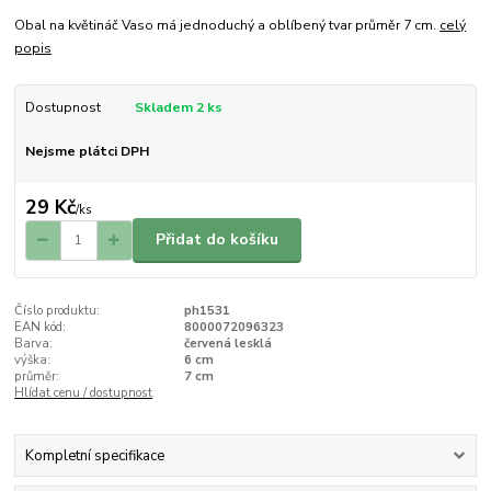
Obal na květináč Vaso má jednoduchý a oblíbený tvar průměr 7 cm.
celý
popis
Dostupnost
Skladem 2 ks
Nejsme plátci DPH
29 Kč
/
ks
Přidat do košíku
Číslo produktu:
ph1531
EAN kód:
8000072096323
Barva:
červená lesklá
výška:
6 cm
průměr:
7 cm
Hlídat cenu / dostupnost
Kompletní specifikace