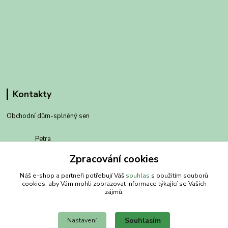
Kontakty
Obchodní dům-splněný sen
Petra
+420 734303223
Zpracování cookies
út-pá 8-14 hod
Náš e-shop a partneři potřebují Váš
souhlas
s použitím souborů
info@splneny-sen.cz
cookies, aby Vám mohli zobrazovat informace týkající se Vašich
zájmů.
Souhlasím
Nastavení