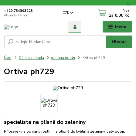
0
ks
+420 734303223
CZK
za
0,00 Kč
út-pá 8-14 hod
Menu
Hledat
Úvod
Dům a zahrada
ochrana rostlin
Ortiva ph729
Ortiva ph729
specialista na plísně do zeleniny
Přípravek na ochranu rostlin na plísně do květin a zeleniny.
celý popis