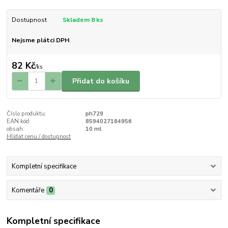
Dostupnost
Skladem 8 ks
Nejsme plátci DPH
82 Kč
/
ks
Přidat do košíku
Číslo produktu:
ph729
EAN kód:
8594027184956
obsah:
10 ml
Hlídat cenu / dostupnost
Kompletní specifikace
Komentáře
0
Kompletní specifikace