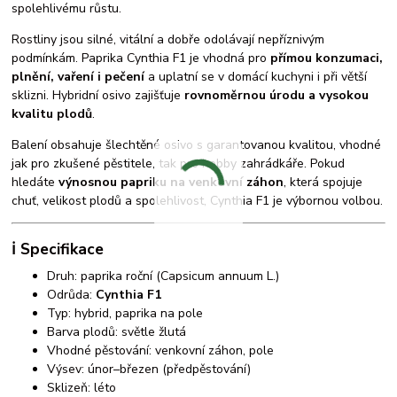
spolehlivému růstu.
Rostliny jsou silné, vitální a dobře odolávají nepříznivým
podmínkám. Paprika Cynthia F1 je vhodná pro
přímou konzumaci,
plnění, vaření i pečení
a uplatní se v domácí kuchyni i při větší
sklizni. Hybridní osivo zajišťuje
rovnoměrnou úrodu a vysokou
kvalitu plodů
.
Balení obsahuje šlechtěné osivo s garantovanou kvalitou, vhodné
jak pro zkušené pěstitele, tak pro hobby zahrádkáře. Pokud
hledáte
výnosnou papriku na venkovní záhon
, která spojuje
chuť, velikost plodů a spolehlivost, Cynthia F1 je výbornou volbou.
ℹ️ Specifikace
Druh: paprika roční (Capsicum annuum L.)
Odrůda:
Cynthia F1
Typ: hybrid, paprika na pole
Barva plodů: světle žlutá
Vhodné pěstování: venkovní záhon, pole
Výsev: únor–březen (předpěstování)
Sklizeň: léto