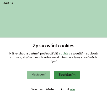
340 34
Zpracování cookies
Náš e-shop a partneři potřebují Váš
souhlas
s použitím souborů
cookies, aby Vám mohli zobrazovat informace týkající se Vašich
Kontakty
zájmů.
Obchodní dům-splněný sen
Souhlasím
Nastavení
Petra
+420 734303223
Souhlas můžete odmítnout
zde
.
út-pá 8-14 hod
info@splneny-sen.cz