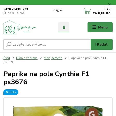
0
ks
+420 734303223
CZK
za
0,00 Kč
út-pá 8-14 hod
Menu
Hledat
Úvod
Dům a zahrada
osivo, semena
Paprika na pole Cynthia F1
ps3676
Paprika na pole Cynthia F1
ps3676
Novinka