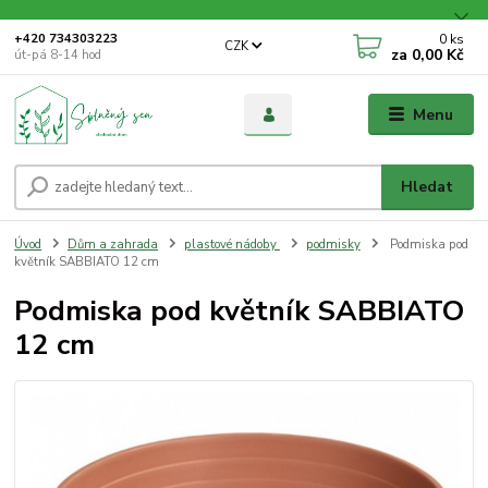
0
ks
+420 734303223
CZK
za
0,00 Kč
út-pá 8-14 hod
Menu
Hledat
Úvod
Dům a zahrada
plastové nádoby
podmisky
Podmiska pod
květník SABBIATO 12 cm
Podmiska pod květník SABBIATO
12 cm