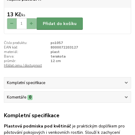
13 Kč
/
ks
Přidat do košíku
Číslo produktu:
ps1057
EAN kód:
8000072203127
materiál:
plast
Barva:
terakota
průměr:
12 cm
Hlídat cenu / dostupnost
Kompletní specifikace
Komentáře
0
Kompletní specifikace
Plastová podmiska pod květináč
je praktickým doplňkem pro
pěstování pokojových i venkovních rostlin. Slouží k zachycení