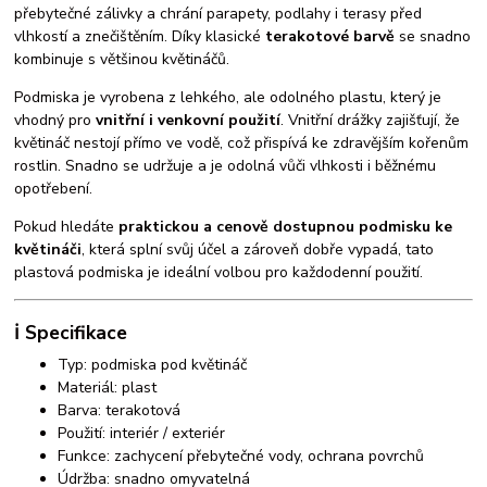
přebytečné zálivky a chrání parapety, podlahy i terasy před
vlhkostí a znečištěním. Díky klasické
terakotové barvě
se snadno
kombinuje s většinou květináčů.
Podmiska je vyrobena z lehkého, ale odolného plastu, který je
vhodný pro
vnitřní i venkovní použití
. Vnitřní drážky zajišťují, že
květináč nestojí přímo ve vodě, což přispívá ke zdravějším kořenům
rostlin. Snadno se udržuje a je odolná vůči vlhkosti i běžnému
opotřebení.
Pokud hledáte
praktickou a cenově dostupnou podmisku ke
květináči
, která splní svůj účel a zároveň dobře vypadá, tato
plastová podmiska je ideální volbou pro každodenní použití.
ℹ️ Specifikace
Typ: podmiska pod květináč
Materiál: plast
Barva: terakotová
Použití: interiér / exteriér
Funkce: zachycení přebytečné vody, ochrana povrchů
Údržba: snadno omyvatelná