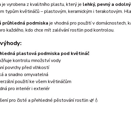
je vyrobena z kvalitního plastu, který je
lehký, pevný a odolný
m typům květináčů – plastovým, keramickým i terakotovým. Hlad
á průhledná podmiska
je vhodná pro použití v domácnostech, ka
ro každého, kdo chce mít zalévání rostlin pod kontrolou.
 výhody:
hledná plastová podmiska pod květináč
žňuje kontrolu množství vody
ání povrchy před vlhkostí
ká a snadno omyvatelná
verzální použití ke všem květináčům
dná pro interiér i exteriér
ešení pro čisté a přehledné pěstování rostlin 🌿💧