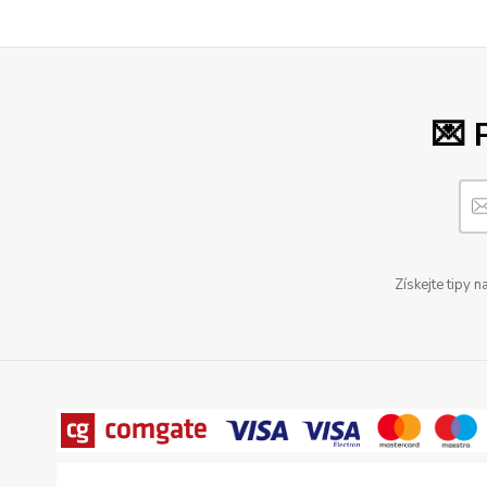
💌 
Získejte tipy 