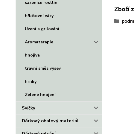
sazenice rostlin
Zboží 
hřbitovní vázy
podm
Uzení a grilování
Aromaterapie
hnojiva
travní směs výsev
hrnky
Zelené hnojení
Svíčky
Dárkový obalový materiál
Dárkové mlsání