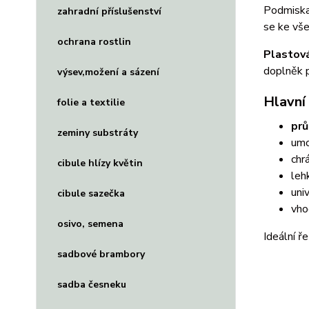
Podmiska 
zahradní příslušenství
se ke vše
ochrana rostlin
Plastov
doplněk p
výsev,možení a sázení
Hlavní
folie a textilie
prů
zeminy substráty
umo
chr
cibule hlízy květin
leh
uni
cibule sazečka
vho
osivo, semena
Ideální ř
sadbové brambory
sadba česneku