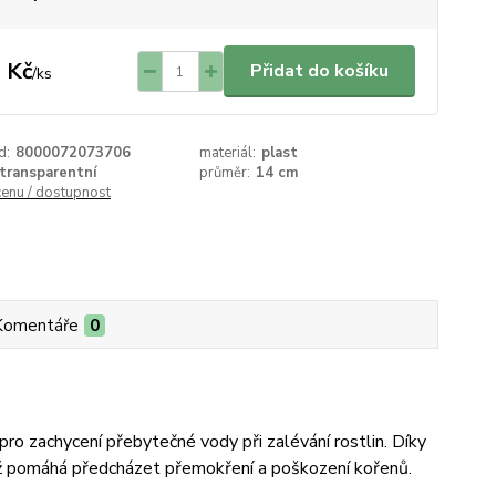
 Kč
Přidat do košíku
/
ks
d:
8000072073706
materiál:
plast
transparentní
průměr:
14 cm
cenu / dostupnost
Komentáře
0
pro zachycení přebytečné vody při zalévání rostlin. Díky
ž pomáhá předcházet přemokření a poškození kořenů.