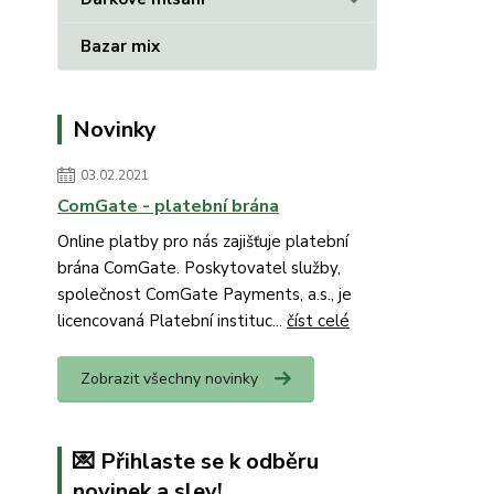
Bazar mix
Novinky
03.02.2021
ComGate - platební brána
Online platby pro nás zajišťuje platební
brána ComGate. Poskytovatel služby,
společnost ComGate Payments, a.s., je
licencovaná Platební instituc...
číst celé
Zobrazit všechny novinky
💌 Přihlaste se k odběru
novinek a slev!