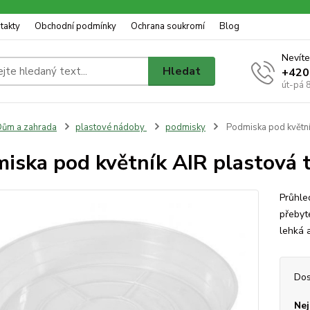
takty
Obchodní podmínky
Ochrana soukromí
Blog
Nevíte
Hledat
+420
út-pá 
ům a zahrada
plastové nádoby
podmisky
Podmiska pod květní
iska pod květník AIR plastová 
Průhle
přebyt
lehká a
Dos
Nej