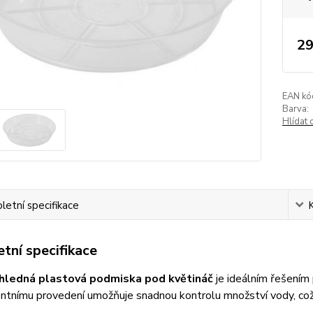
29
EAN kó
Barva:
Hlídat 
etní specifikace
tní specifikace
hledná plastová podmiska pod květináč
je ideálním řešením 
entnímu provedení umožňuje snadnou kontrolu množství vody, co