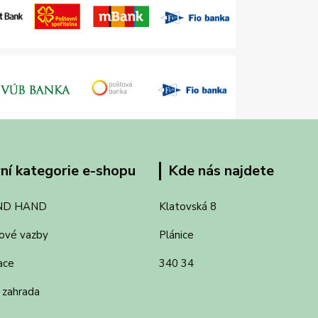
ní kategorie e-shopu
Kde nás najdete
ND HAND
Klatovská 8
ové vazby
Plánice
ace
340 34
 zahrada