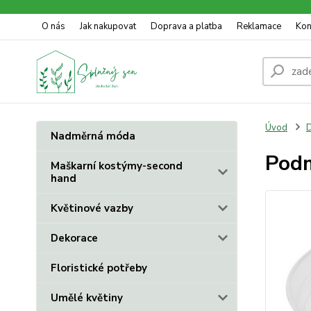
O nás
Jak nakupovat
Doprava a platba
Reklamace
Kon
Úvod
D
Nadměrná móda
Podm
Maškarní kostýmy-second
hand
Květinové vazby
Dekorace
Floristické potřeby
Umělé květiny