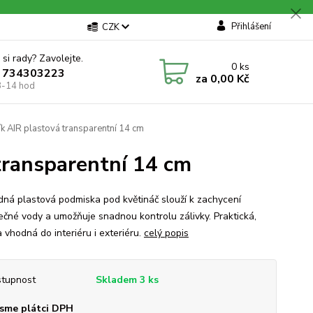
Přihlášení
CZK
 si rady? Zavolejte.
0
ks
 734303223
za
0,00 Kč
8-14 hod
k AIR plastová transparentní 14 cm
transparentní 14 cm
dná plastová podmiska pod květináč slouží k zachycení
ečné vody a umožňuje snadnou kontrolu zálivky. Praktická,
 vhodná do interiéru i exteriéru.
celý popis
tupnost
Skladem 3 ks
sme plátci DPH