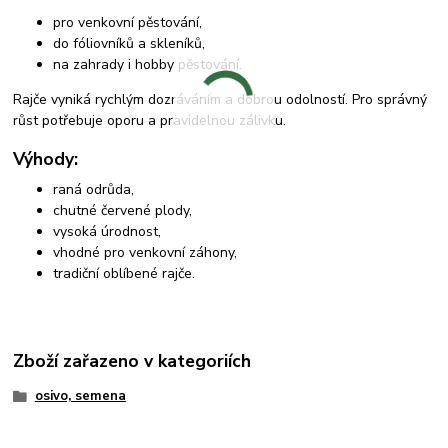
pro venkovní pěstování,
do fóliovníků a skleníků,
na zahrady i hobby pěstování.
Rajče vyniká rychlým dozráváním a dobrou odolností. Pro správný
růst potřebuje oporu a pravidelnou zálivku.
Výhody:
raná odrůda,
chutné červené plody,
vysoká úrodnost,
vhodné pro venkovní záhony,
tradiční oblíbené rajče.
Zboží zařazeno v kategoriích
osivo, semena