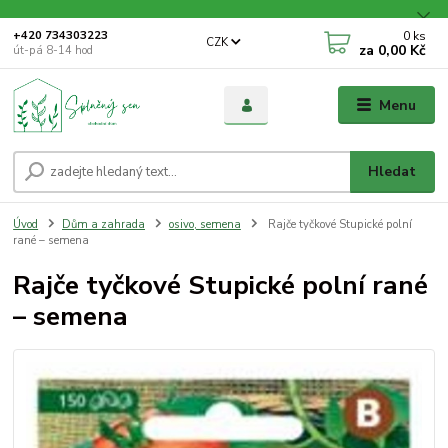
0
ks
+420 734303223
CZK
za
0,00 Kč
út-pá 8-14 hod
Menu
Hledat
Úvod
Dům a zahrada
osivo, semena
Rajče tyčkové Stupické polní
rané – semena
Rajče tyčkové Stupické polní rané
– semena