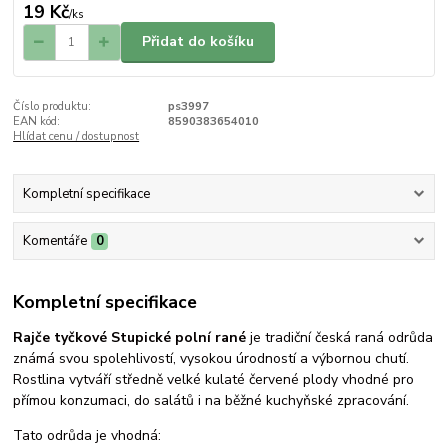
19 Kč
/
ks
Přidat do košíku
Číslo produktu:
ps3997
EAN kód:
8590383654010
Hlídat cenu / dostupnost
Kompletní specifikace
Komentáře
0
Kompletní specifikace
Rajče tyčkové Stupické polní rané
je tradiční česká raná odrůda
známá svou spolehlivostí, vysokou úrodností a výbornou chutí.
Rostlina vytváří středně velké kulaté červené plody vhodné pro
přímou konzumaci, do salátů i na běžné kuchyňské zpracování.
Tato odrůda je vhodná: