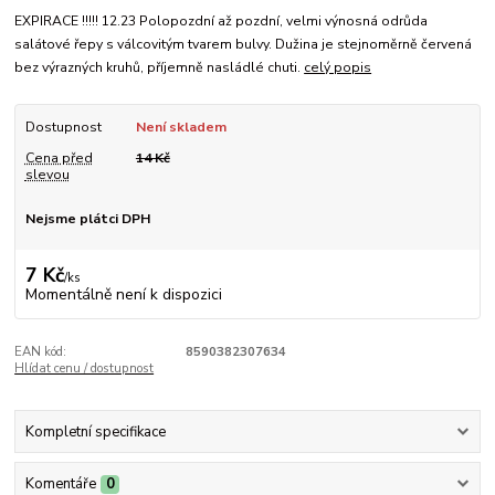
EXPIRACE !!!!! 12.23 Polopozdní až pozdní, velmi výnosná odrůda
salátové řepy s válcovitým tvarem bulvy. Dužina je stejnoměrně červená
bez výrazných kruhů, příjemně nasládlé chuti.
celý popis
Dostupnost
Není skladem
Cena před
14 Kč
slevou
Nejsme plátci DPH
7 Kč
/
ks
Momentálně není k dispozici
EAN kód:
8590382307634
Hlídat cenu / dostupnost
Kompletní specifikace
Komentáře
0