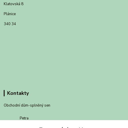
Klatovská 8
Plánice
340 34
Kontakty
Obchodní dům-splněný sen
Petra
+420 734303223