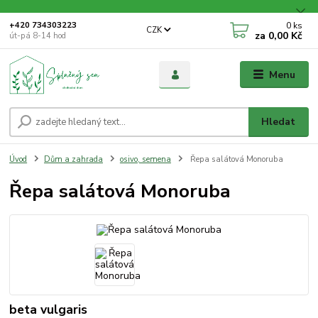
0
ks
+420 734303223
CZK
za
0,00 Kč
út-pá 8-14 hod
Menu
Hledat
Úvod
Dům a zahrada
osivo, semena
Řepa salátová Monoruba
Řepa salátová Monoruba
beta vulgaris