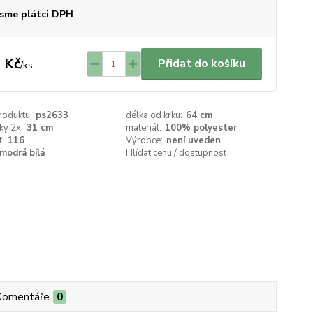
sme plátci DPH
 Kč
Přidat do košíku
/
ks
roduktu:
ps2633
délka od krku:
64 cm
ky 2x:
31 cm
materiál:
100% polyester
t:
116
Výrobce:
není uveden
modrá bílá
Hlídat cenu / dostupnost
Komentáře
0