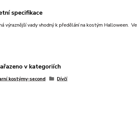
tní specifikace
á výraznější vady vhodný k předělání na kostým Halloween. Ve
zařazeno v kategoriích
arní kostýmy-second
Dívčí