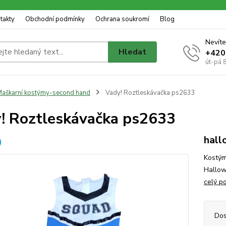
takty
Obchodní podmínky
Ochrana soukromí
Blog
Nevíte
Hledat
+420
út-pá 
aškarní kostýmy-second hand
Vady! Roztleskávačka ps2633
! Roztleskávačka ps2633
hall
Kostým
Hallow
celý p
Dos