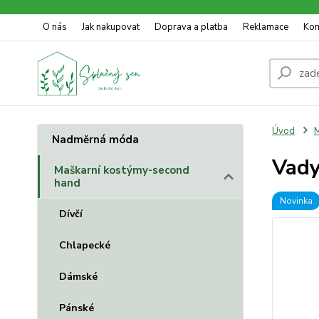
O nás
Jak nakupovat
Doprava a platba
Reklamace
Kon
Úvod
M
Nadměrná móda
Vady
Maškarní kostýmy-second
hand
Novinka
Dívčí
Chlapecké
Dámské
Pánské