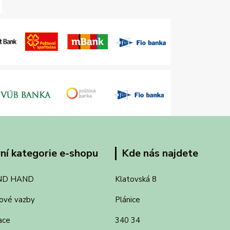
ní kategorie e-shopu
Kde nás najdete
ND HAND
Klatovská 8
ové vazby
Plánice
ace
340 34