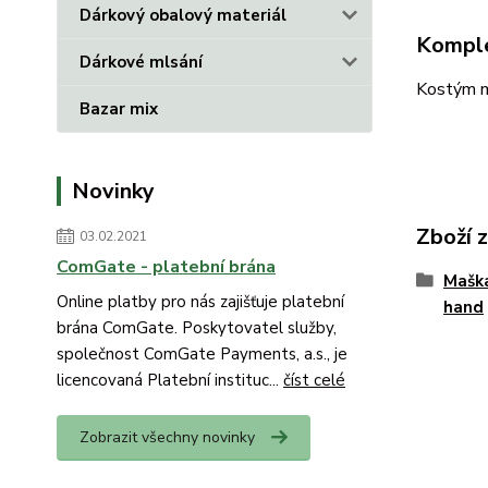
Dárkový obalový materiál
Komple
Dárkové mlsání
Kostým m
Bazar mix
Novinky
Zboží 
03.02.2021
ComGate - platební brána
Mašk
Online platby pro nás zajišťuje platební
hand
brána ComGate. Poskytovatel služby,
společnost ComGate Payments, a.s., je
licencovaná Platební instituc...
číst celé
Zobrazit všechny novinky