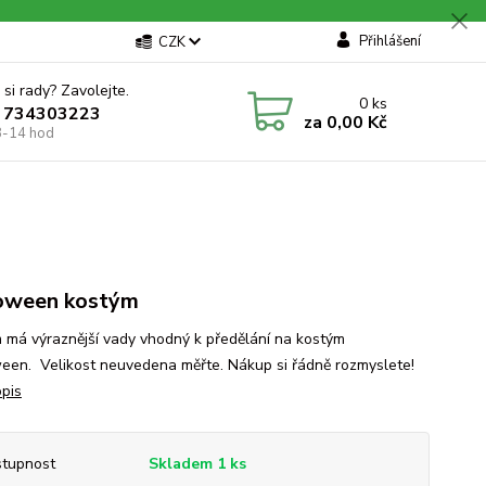
Přihlášení
CZK
 si rady? Zavolejte.
0
ks
 734303223
za
0,00 Kč
8-14 hod
oween kostým
 má výraznější vady vhodný k předělání na kostým
een. Velikost neuvedena měřte. Nákup si řádně rozmyslete!
opis
tupnost
Skladem 1 ks