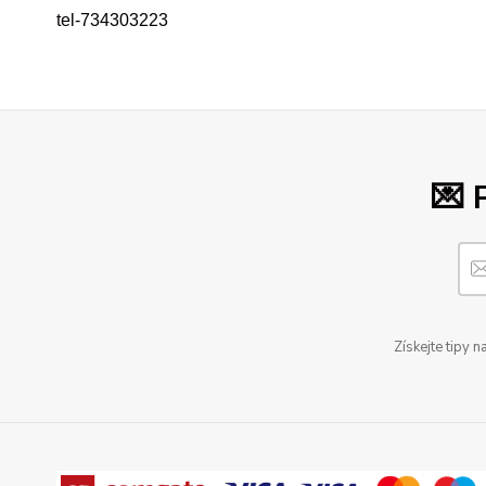
tel-734303223
💌 
Získejte tipy 