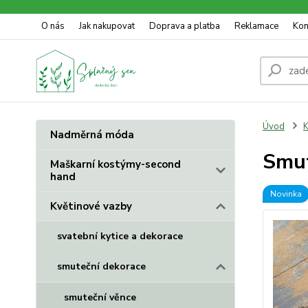
O nás
Jak nakupovat
Doprava a platba
Reklamace
Kon
Úvod
K
Nadměrná móda
Smut
Maškarní kostýmy-second
hand
Novinka
Květinové vazby
svatební kytice a dekorace
smuteční dekorace
smuteční věnce