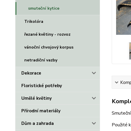
smuteční kytice
Trikolóra
řezané květiny - rozvoz
vánoční chvojový korpus
netradiční vazby
Dekorace
Kompl
Floristické potřeby
Umělé květiny
Komple
Přírodní materiály
Smuteční
Dům a zahrada
Použité k