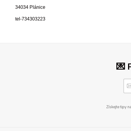
34034 Plánice
tel-734303223
💌 
Získejte tipy 