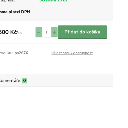
tupnost
Skladem 10 ks
sme plátci DPH
500 Kč
Přidat do košíku
/
ks
roduktu:
ps2676
Hlídat cenu / dostupnost
Komentáře
0