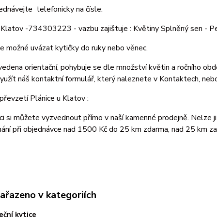
jednávejte telefonicky na čísle:
 Klatov -734303223 - vazbu zajištuje : Květiny Splněný sen - 
 je možné uvázat kytičky do ruky nebo věnec.
vedena orientační, pohybuje se dle množství květin a ročního o
užít náš kontaktní formulář, který naleznete v Kontaktech, nebo
řevzetí Plánice u Klatov :
ci si můžete vyzvednout přímo v naší kamenné prodejně. Nelze ji
nání při objednávce nad 1500 Kč do 25 km zdarma, nad 25 km za
zařazeno v kategoriích
ční kytice