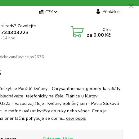
Přihlášení
CZK
 si rady? Zavolejte.
0
ks
 734303223
za
0,00 Kč
8-14 hod
pichovaná kytice ps2676
6
ní kytice Použité květiny - Chrysanthemum, gerbery, karafiáty
objednávejte telefonicky na čísle: Plánice u Klatov
3223 - vazbu zajištuje : Květiny Splněný sen - Petra Sluková
ici je možné uvázat kytičky do ruky nebo věnec. Cena je
a orientační, pohybuje se dle m...
celý popis