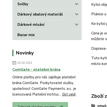
Svíčky
Kytici ob
Plánice u
Dárkový obalový materiál
Ke kytici
Dárkové mlsání
Cena je u
Bazar mix
můžete vy
Doprava-p
Novinky
Tuto kyti
03.02.2021
místo ko
ComGate - platební brána
Online platby pro nás zajišťuje platební
brána ComGate. Poskytovatel služby,
společnost ComGate Payments, a.s., je
licencovaná Platební instituc...
číst celé
Zboží 
smute
Zobrazit všechny novinky