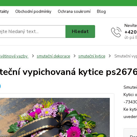
takty
Obchodní podmínky
Ochrana soukromí
Blog
Nevíte
Hledat
+420
út-pá 
větinové vazby
smuteční dekorace
smuteční kytice
Smuteční vy
eční vypichovaná kytice ps267
Smuteč
Kytici 
-73430
Ke kyt
uveden