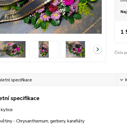
Dos
Nej
1 
Číslo p
etní specifikace
tní specifikace
 kytice
větiny - Chrysanthemum, gerbery, karafiáty