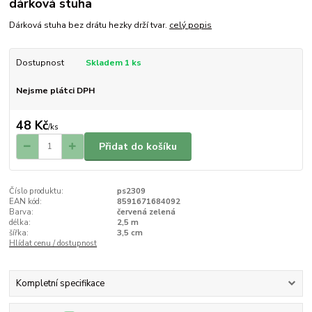
dárková stuha
Dárková stuha bez drátu hezky drží tvar.
celý popis
Dostupnost
Skladem 1 ks
Nejsme plátci DPH
48 Kč
/
ks
Přidat do košíku
Číslo produktu:
ps2309
EAN kód:
8591671684092
Barva:
červená zelená
délka:
2,5 m
šířka:
3,5 cm
Hlídat cenu / dostupnost
Kompletní specifikace