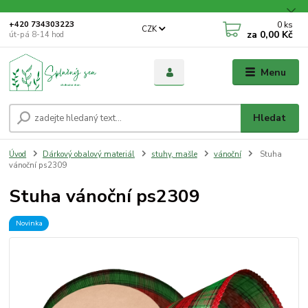
0
ks
+420 734303223
CZK
za
0,00 Kč
út-pá 8-14 hod
Menu
Hledat
Úvod
Dárkový obalový materiál
stuhy, mašle
vánoční
Stuha
vánoční ps2309
Stuha vánoční ps2309
Novinka