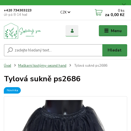
0
ks
+420 734303223
CZK
za
0,00 Kč
út-pá 8-14 hod
Menu
Hledat
Úvod
Maškarní kostýmy-second hand
Tylová sukně ps2686
Tylová sukně ps2686
Novinka