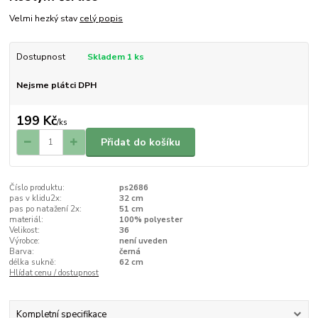
Velmi hezký stav
celý popis
Dostupnost
Skladem 1 ks
Nejsme plátci DPH
199 Kč
/
ks
Přidat do košíku
Číslo produktu:
ps2686
pas v klidu2x:
32 cm
pas po natažení 2x:
51 cm
materiál:
100% polyester
Velikost:
36
Výrobce:
není uveden
Barva:
černá
délka sukně:
62 cm
Hlídat cenu / dostupnost
Kompletní specifikace