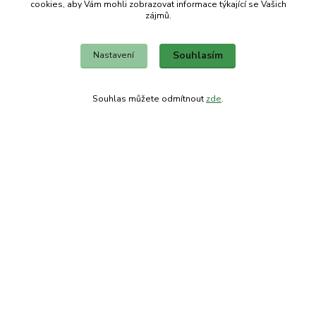
cookies, aby Vám mohli zobrazovat informace týkající se Vašich
zájmů.
Souhlasím
Nastavení
Kontakty
Obchodní dům-splněný sen
Souhlas můžete odmítnout
zde
.
Petra
+420 734303223
út-pá 8-14 hod
info@splneny-sen.cz
Vytvořeno na
Eshop-rychle.cz