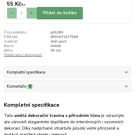
55 Kč
/
ks
Přidat do košíku
Číslo produktu:
ph5269
EAN kód:
8591671677568
materiál:
drát past
Barva:
hnědá
délka:
90 cm
Hlídat cenu / dostupnost
Kompletní specifikace
Komentáře
0
Kompletní specifikace
Tato
umělá dekorační travina v přírodním tónu
je výrazným,
ale zároveň elegantním doplňkem do interiérových i sezonních
dekorací. Díky nadýchané struktuře působí velmi přirozeně a
dodává aranžmá objem i jemnost.