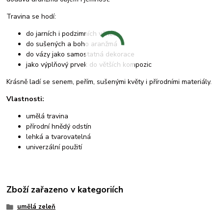
Travina se hodí:
do jarních i podzimních věnců
do sušených a boho aranžmá
do vázy jako samostatná dekorace
jako výplňový prvek do větších kompozic
Krásně ladí se senem, peřím, sušenými květy i přírodními materiály.
Vlastnosti:
umělá travina
přírodní hnědý odstín
lehká a tvarovatelná
univerzální použití
Zboží zařazeno v kategoriích
umělá zeleň