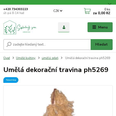
0
ks
+420 734303223
CZK
za
0,00 Kč
út-pá 8-14 hod
Menu
Hledat
Úvod
Umělé květiny
umělá zeleň
Umělá dekorační travina ph5269
Umělá dekorační travina ph5269
Novinka