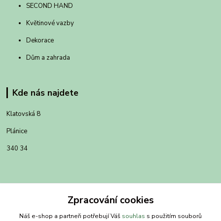
SECOND HAND
Květinové vazby
Dekorace
Dům a zahrada
Kde nás najdete
Klatovská 8
Plánice
340 34
Zpracování cookies
Náš e-shop a partneři potřebují Váš
souhlas
s použitím souborů