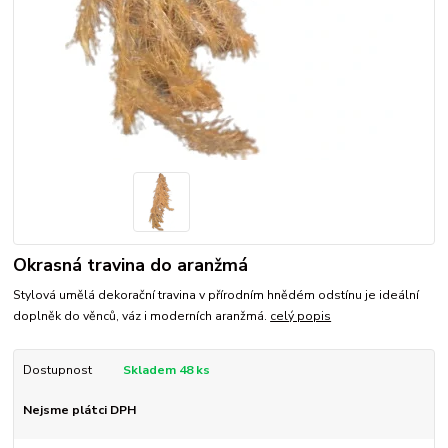
Okrasná travina do aranžmá
Stylová umělá dekorační travina v přírodním hnědém odstínu je ideální
doplněk do věnců, váz i moderních aranžmá.
celý popis
Dostupnost
Skladem 48 ks
Nejsme plátci DPH