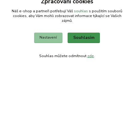
Zpracování cookies
Plánice
Náš e-shop a partneři potřebují Váš
souhlas
s použitím souborů
cookies, aby Vám mohli zobrazovat informace týkající se Vašich
340 34
zájmů.
Souhlasím
Nastavení
Souhlas můžete odmítnout
zde
.
Kontakty
Obchodní dům-splněný sen
Petra
+420 734303223
út-pá 8-14 hod