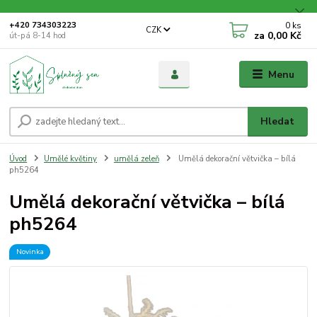
0
ks
+420 734303223
CZK
za
0,00 Kč
út-pá 8-14 hod
Menu
Hledat
Úvod
Umělé květiny
umělá zeleň
Umělá dekorační větvička – bílá
ph5264
Umělá dekorační větvička – bílá
ph5264
Novinka