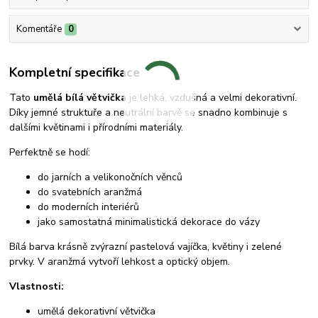
Komentáře
0
Kompletní specifikace
Tato
umělá bílá větvička
je lehká, vzdušná a velmi dekorativní.
Díky jemné struktuře a neutrální barvě se snadno kombinuje s
dalšími květinami i přírodními materiály.
Perfektně se hodí:
do jarních a velikonočních věnců
do svatebních aranžmá
do moderních interiérů
jako samostatná minimalistická dekorace do vázy
Bílá barva krásně zvýrazní pastelová vajíčka, květiny i zelené
prvky. V aranžmá vytvoří lehkost a optický objem.
Vlastnosti:
umělá dekorativní větvička