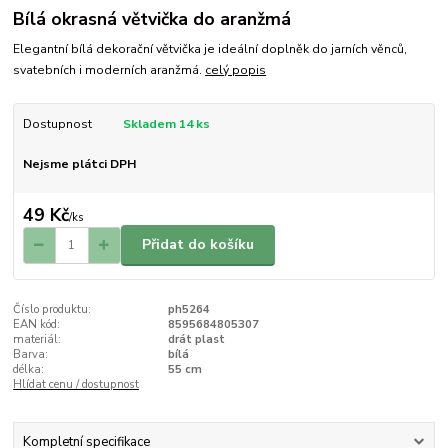
Bílá okrasná větvička do aranžmá
Elegantní bílá dekorační větvička je ideální doplněk do jarních věnců,
svatebních i moderních aranžmá.
celý popis
Dostupnost
Skladem 14 ks
Nejsme plátci DPH
49 Kč
/
ks
Přidat do košíku
Číslo produktu:
ph5264
EAN kód:
8595684805307
materiál:
drát plast
Barva:
bílá
délka:
55 cm
Hlídat cenu / dostupnost
Kompletní specifikace