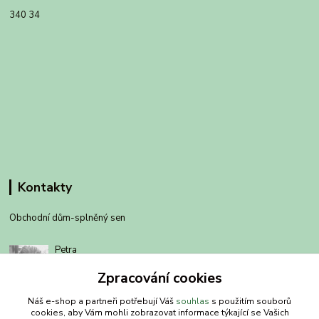
340 34
Kontakty
Obchodní dům-splněný sen
Petra
+420 734303223
Zpracování cookies
út-pá 8-14 hod
Náš e-shop a partneři potřebují Váš
souhlas
s použitím souborů
info@splneny-sen.cz
cookies, aby Vám mohli zobrazovat informace týkající se Vašich