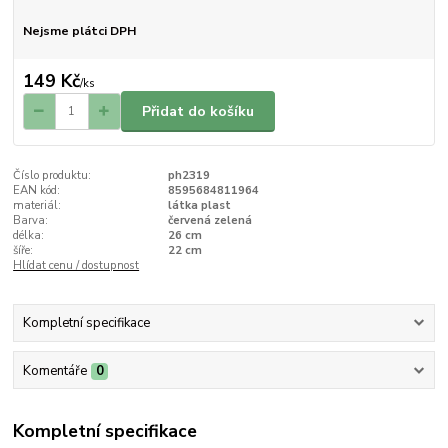
Nejsme plátci DPH
149 Kč
/
ks
Přidat do košíku
Číslo produktu:
ph2319
EAN kód:
8595684811964
materiál:
látka plast
Barva:
červená zelená
délka:
26 cm
šíře:
22 cm
Hlídat cenu / dostupnost
Kompletní specifikace
Komentáře
0
Kompletní specifikace