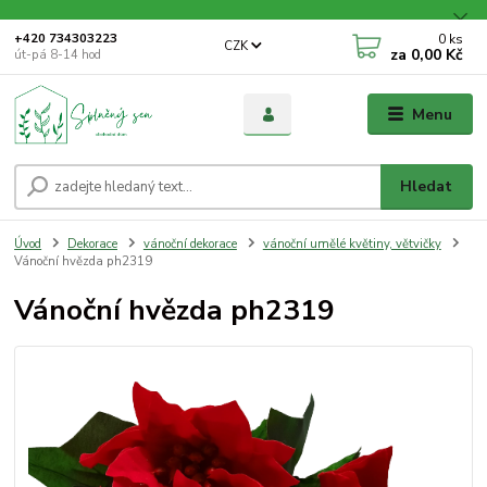
0
ks
+420 734303223
CZK
za
0,00 Kč
út-pá 8-14 hod
Menu
Hledat
Úvod
Dekorace
vánoční dekorace
vánoční umělé květiny, větvičky
Vánoční hvězda ph2319
Vánoční hvězda ph2319