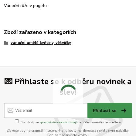
Vánoční růže v pugetu
Zboží zařazeno v kategoriích
vánoční umělé květiny, větvičky
💌 Přihlaste se k odběru novinek a
slev!
Přihlásit se
Souhlasím se
zpracováním osobních údajů
za účelem rozesílky newsletteru.
Získejte tipy na originální second-hand kostýmy, dekorace i exkluzivní nabídky.
Odhlásit se můžete kdykoli.