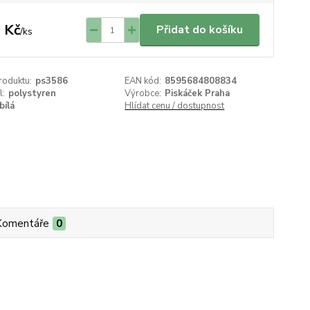
 Kč
Přidat do košíku
/
ks
roduktu:
ps3586
EAN kód:
8595684808834
l:
polystyren
Výrobce:
Piskáček Praha
bílá
Hlídat cenu / dostupnost
Komentáře
0