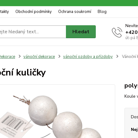
takty
Obchodní podmínky
Ochrana soukromí
Blog
Nevíte
Hledat
+420
út-pá 
ekorace
vánoční dekorace
vánoční ozdoby a přízdoby
Vánoční k
ční kuličky
poly
Koule 
Dos
Nej