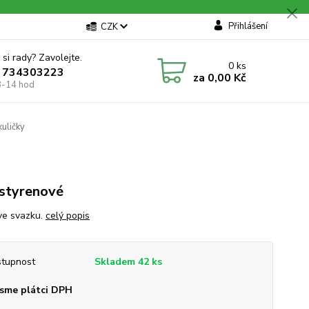
Přihlášení
CZK
 si rady? Zavolejte.
0
ks
 734303223
za
0,00 Kč
8-14 hod
uličky
styrenové
ve svazku.
celý popis
tupnost
Skladem 42 ks
sme plátci DPH