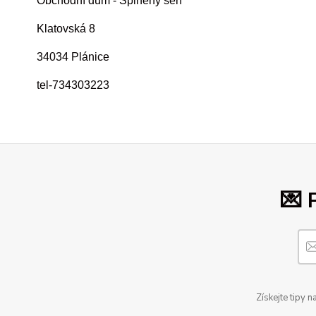
Obchodní dům - Splněný sen
Klatovská 8
34034 Plánice
tel-734303223
💌 
Získejte tipy 