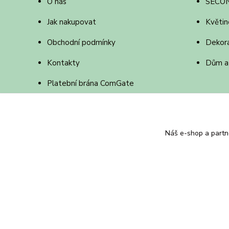
O nás
SECO
Jak nakupovat
Květin
Obchodní podmínky
Dekor
Kontakty
Dům a
Platební brána ComGate
Online platba jak na to
Náš e-shop a partn