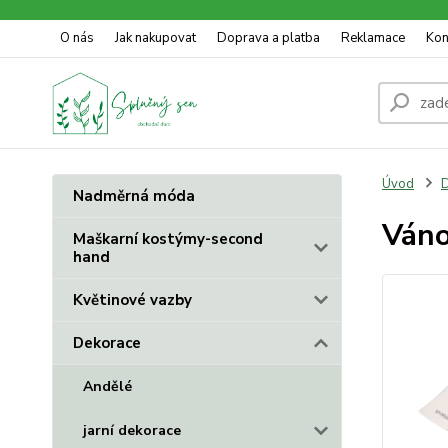
O nás
Jak nakupovat
Doprava a platba
Reklamace
Kon
Úvod
D
Nadměrná móda
Váno
Maškarní kostýmy-second
hand
Květinové vazby
Dekorace
Andělé
jarní dekorace