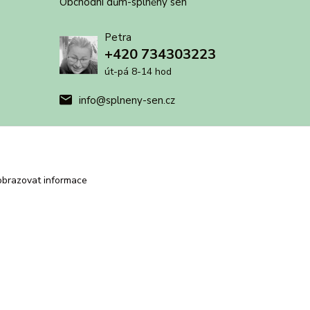
Obchodní dům-splněný sen
Petra
+420 734303223
út-pá 8-14 hod
info@splneny-sen.cz
obrazovat informace
Vytvořeno na
Eshop-rychle.cz