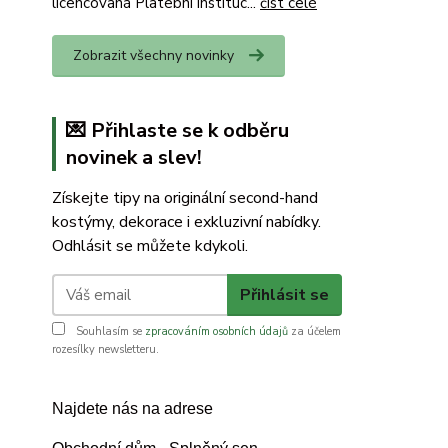
licencovaná Platební instituc...
číst celé
Zobrazit všechny novinky
💌 Přihlaste se k odběru
novinek a slev!
Získejte tipy na originální second-hand
kostýmy, dekorace i exkluzivní nabídky.
Odhlásit se můžete kdykoli.
Přihlásit se
Souhlasím se
zpracováním osobních údajů
za účelem
rozesílky newsletteru.
Najdete nás na adrese