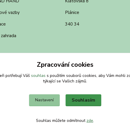
ND HAND
Klatovská 8
ové vazby
Plánice
ace
340 34
 zahrada
Zpracování cookies
eři potřebují Váš
souhlas
s použitím souborů cookies, aby Vám mohli z
týkající se Vašich zájmů.
Souhlasím
Nastavení
Souhlas můžete odmítnout
zde
.