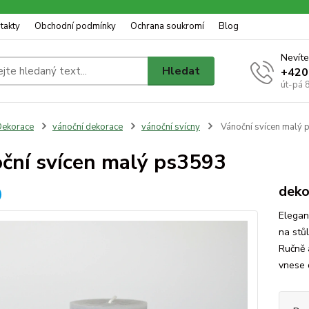
takty
Obchodní podmínky
Ochrana soukromí
Blog
Nevíte
Hledat
+420
út-pá 
ekorace
vánoční dekorace
vánoční svícny
Vánoční svícen malý
ční svícen malý ps3593
deko
Elegan
na stůl
Ručně 
vnese 