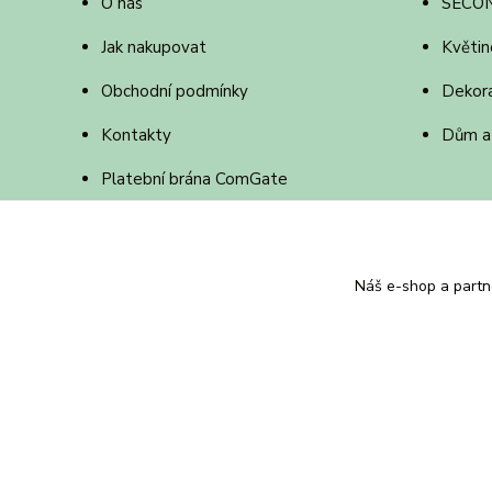
O nás
SECO
Jak nakupovat
Květin
Obchodní podmínky
Dekor
Kontakty
Dům a
Platební brána ComGate
Online platba jak na to
Náš e-shop a partn