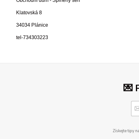
Obchodní dům - Splněný sen
Klatovská 8
34034 Plánice
tel-734303223
💌 
Získejte tipy 