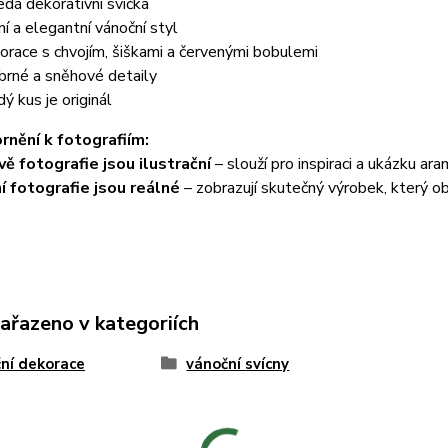
edá dekorativní svíčka
ní a elegantní vánoční styl
orace s chvojím, šiškami a červenými bobulemi
íbrné a sněhové detaily
dý kus je originál
rnění k fotografiím:
vě fotografie jsou ilustrační
– slouží pro inspiraci a ukázku aran
í fotografie jsou reálné
– zobrazují skutečný výrobek, který ob
zařazeno v kategoriích
ní dekorace
vánoční svícny