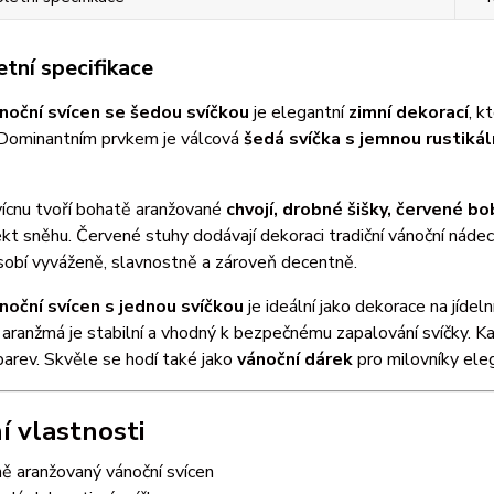
tní specifikace
noční svícen se šedou svíčkou
je elegantní
zimní dekorací
, k
 Dominantním prvkem je válcová
šedá svíčka s jemnou rustikál
ícnu tvoří bohatě aranžované
chvojí, drobné šišky, červené b
kt sněhu. Červené stuhy dodávají dekoraci tradiční vánoční nádech
sobí vyváženě, slavnostně a zároveň decentně.
noční svícen s jednou svíčkou
je ideální jako dekorace na jídel
ranžmá je stabilní a vhodný k bezpečnému zapalování svíčky. Kaž
barev. Skvěle se hodí také jako
vánoční dárek
pro milovníky eleg
í vlastnosti
ně aranžovaný vánoční svícen