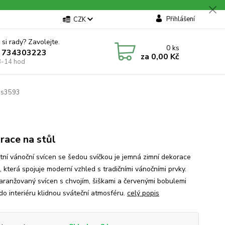
Přihlášení
CZK
 si rady? Zavolejte.
0
ks
 734303223
za
0,00 Kč
8-14 hod
 ps3593
race na stůl
tní vánoční svícen se šedou svíčkou je jemná zimní dekorace
, která spojuje moderní vzhled s tradičními vánočními prvky.
aranžovaný svícen s chvojím, šiškami a červenými bobulemi
do interiéru klidnou sváteční atmosféru.
celý popis