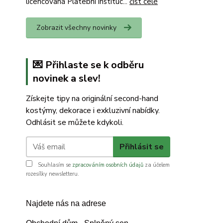
licencovaná Platební instituc...
číst celé
Zobrazit všechny novinky
💌 Přihlaste se k odběru
novinek a slev!
Získejte tipy na originální second-hand
kostýmy, dekorace i exkluzivní nabídky.
Odhlásit se můžete kdykoli.
Přihlásit se
Souhlasím se
zpracováním osobních údajů
za účelem
rozesílky newsletteru.
Najdete nás na adrese