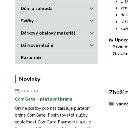
1 š
zim
Dům a zahrada
dek
Svíčky
stř
kaž
Dárkový obalový materiál
📸
Upozo
Dárkové mlsání
–
První d
–
Ostatn
Bazar mix
Novinky
Zboží 
03.02.2021
ComGate - platební brána
vánoč
Online platby pro nás zajišťuje platební
brána ComGate. Poskytovatel služby,
společnost ComGate Payments, a.s., je