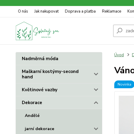
O nás
Jak nakupovat
Doprava a platba
Reklamace
Kon
Úvod
D
Nadměrná móda
Váno
Maškarní kostýmy-second
hand
Novinka
Květinové vazby
Dekorace
Andělé
jarní dekorace