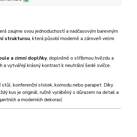
terá zaujme svou jednoduchostí a nadčasovým barevným
ní strukturou
, která působí moderně a zároveň velmi
obule a zimní doplňky
, doplněné o stříbrnou hvězdu a
 a vytvářejí krásný kontrast k neutrální šedé svíčce.
ní stůl, konferenční stolek, komodu nebo parapet. Díky
dý kus je originál, ručně vyráběný s důrazem na detail a
antních a moderních dekorací.