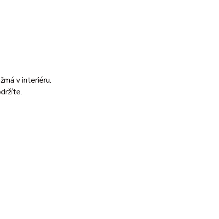
žmá v interiéru.
držíte.