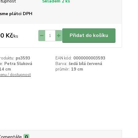
tupnost
Skladem 2 ks
sme plátci DPH
0 Kč
Přidat do košíku
/
ks
roduktu:
ps3593
EAN kód:
0000000003593
e:
Petra Sluková
Barva:
šedá bílá červená
14 cm
průměr:
19 cm
cenu / dostupnost
Komentáře
0