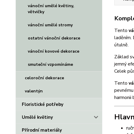
vánoční umělé květiny,
větvičky
Komple
vánoční umělé stromy
Tento
vá
laděním.
ostatní vánoční dekorace
útulně.
vánoční kovové dekorace
Základ sv
jemný efe
smuteční vzpomínáme
Celek pů
celoroční dekorace
Tento
vá
pevnému a
valentýn
harmonii 
Floristické potřeby
Hlavn
Umělé květiny
ruč
Přírodní materiály