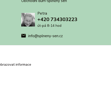
Obchodní dům-splněný sen
Petra
+420 734303223
út-pá 8-14 hod
info@splneny-sen.cz
obrazovat informace
Vytvořeno na
Eshop-rychle.cz