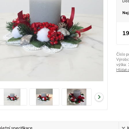
Dos
Nej
19
Číslo p
Výrobc
výška:
Hlídat 
etní specifikace