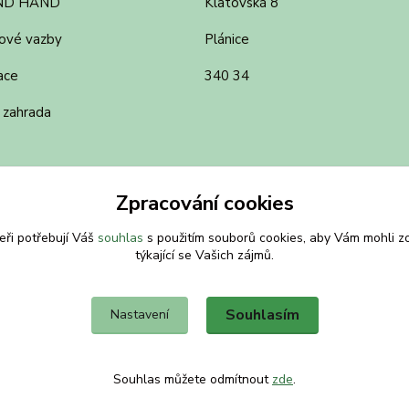
ND HAND
Klatovská 8
ové vazby
Plánice
ace
340 34
 zahrada
Zpracování cookies
eři potřebují Váš
souhlas
s použitím souborů cookies, aby Vám mohli z
týkající se Vašich zájmů.
Souhlasím
Nastavení
Souhlas můžete odmítnout
zde
.