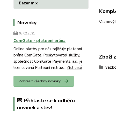
Bazar mix
Komple
Vazbový 
Novinky
03.02.2021
ComGate - platební brána
Online platby pro nás zajišťuje platební
brána ComGate. Poskytovatel služby,
Zboží 
společnost ComGate Payments, a.s., je
vazbo
licencovaná Platební instituc...
číst celé
Zobrazit všechny novinky
💌 Přihlaste se k odběru
novinek a slev!