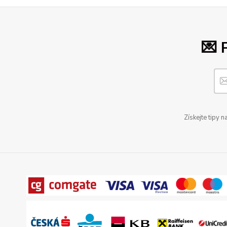
💌 
Získejte tipy 