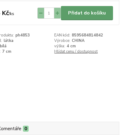
 Kč
Přidat do košíku
/
ks
roduktu:
ph4853
EAN kód:
8595684814842
l:
látka
Výrobce:
CHINA
bílá
výška:
4 cm
:
7 cm
Hlídat cenu / dostupnost
Komentáře
0