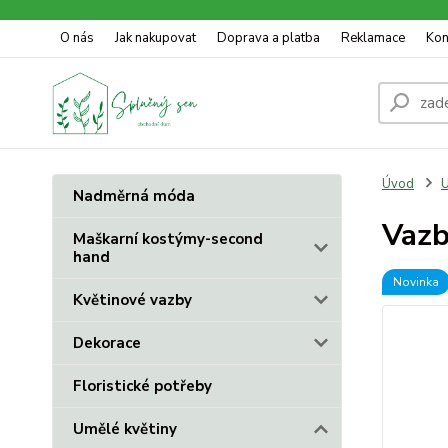
O nás
Jak nakupovat
Doprava a platba
Reklamace
Kon
Úvod
U
Nadměrná móda
Vazb
Maškarní kostýmy-second
hand
Novinka
Květinové vazby
Dekorace
Floristické potřeby
Umělé květiny