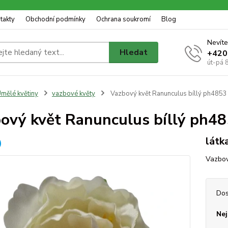
takty
Obchodní podmínky
Ochrana soukromí
Blog
Nevíte
Hledat
+420
út-pá 
mělé květiny
vazbové květy
Vazbový květ Ranunculus bíllý ph4853
ový květ Ranunculus bíllý ph4
látk
Vazbov
Dos
Nej