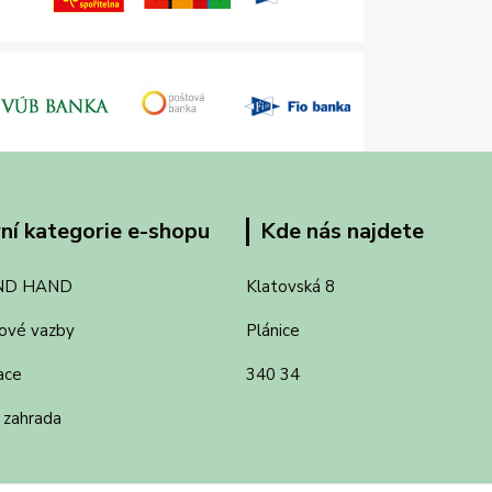
ní kategorie e-shopu
Kde nás najdete
ND HAND
Klatovská 8
ové vazby
Plánice
ace
340 34
 zahrada