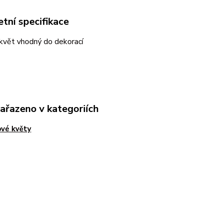
tní specifikace
květ vhodný do dekorací
zařazeno v kategoriích
vé květy