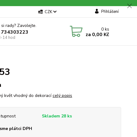
Přihlášení
CZK
 si rady? Zavolejte.
0
ks
 734303223
za
0,00 Kč
8-14 hod
853
a
ý květ vhodný do dekorací
celý popis
tupnost
Skladem 28 ks
sme plátci DPH