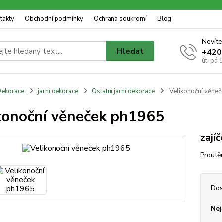
takty
Obchodní podmínky
Ochrana soukromí
Blog
Nevíte
Hledat
+420
út-pá 
ekorace
jarní dekorace
Ostatní jarní dekorace
Velikonoční věne
konoční věneček ph1965
zajíč
Proutě
Dos
Nej