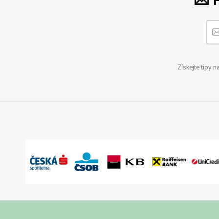
💌 
Získejte tipy 