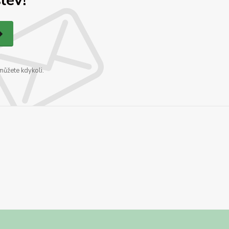
lev!
můžete kdykoli.