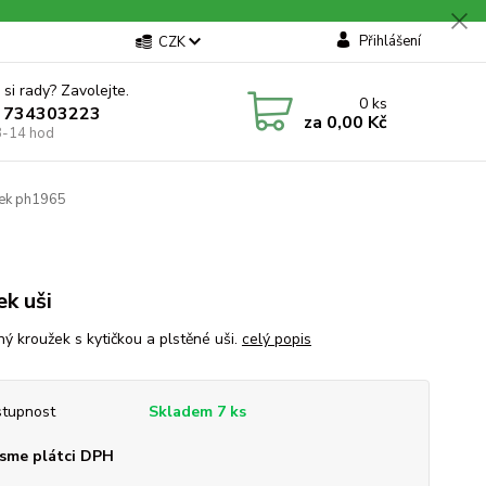
Přihlášení
CZK
 si rady? Zavolejte.
0
ks
 734303223
za
0,00 Kč
8-14 hod
ček ph1965
ek uši
ný kroužek s kytičkou a plstěné uši.
celý popis
tupnost
Skladem 7 ks
sme plátci DPH