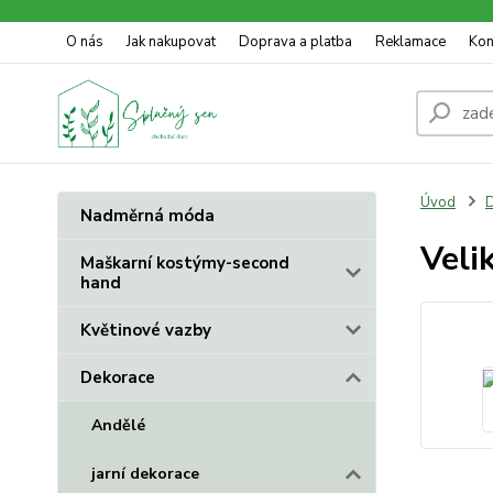
O nás
Jak nakupovat
Doprava a platba
Reklamace
Kon
Úvod
D
Nadměrná móda
Veli
Maškarní kostýmy-second
hand
Květinové vazby
Dekorace
Andělé
jarní dekorace