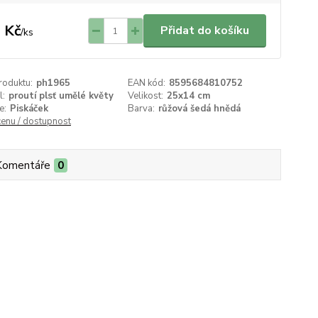
 Kč
Přidat do košíku
/
ks
roduktu:
ph1965
EAN kód:
8595684810752
l:
proutí plsť umělé květy
Velikost:
25x14 cm
e:
Piskáček
Barva:
růžová šedá hnědá
cenu / dostupnost
Komentáře
0