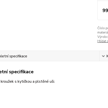
99
Číslo p
materiá
Výrobc
Hlídat 
etní specifikace
tní specifikace
kroužek s kytičkou a plstěné uši.