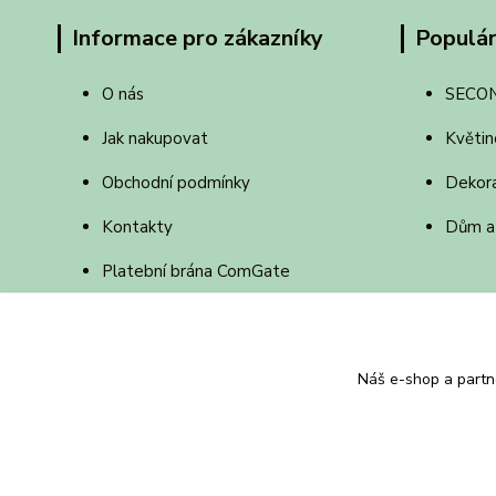
Informace pro zákazníky
Populár
O nás
SECO
Jak nakupovat
Květin
Obchodní podmínky
Dekor
Kontakty
Dům a
Platební brána ComGate
Online platba jak na to
Náš e-shop a partn