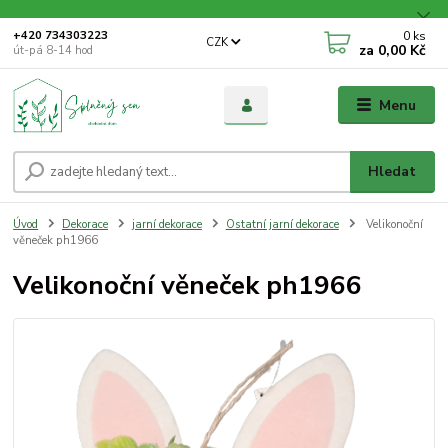
0
ks
+420 734303223
CZK
za
0,00 Kč
út-pá 8-14 hod
Menu
Hledat
Úvod
Dekorace
jarní dekorace
Ostatní jarní dekorace
Velikonoční
věneček ph1966
Velikonoční věneček ph1966