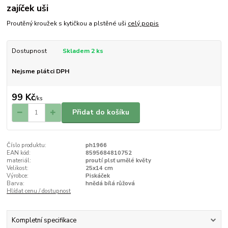
zajíček uši
Proutěný kroužek s kytičkou a plstěné uši
celý popis
Dostupnost
Skladem 2 ks
Nejsme plátci DPH
99 Kč
/
ks
Přidat do košíku
Číslo produktu:
ph1966
EAN kód:
8595684810752
materiál:
proutí plsť umělé květy
Velikost:
25x14 cm
Výrobce:
Piskáček
Barva:
hnědá bílá růžová
Hlídat cenu / dostupnost
Kompletní specifikace