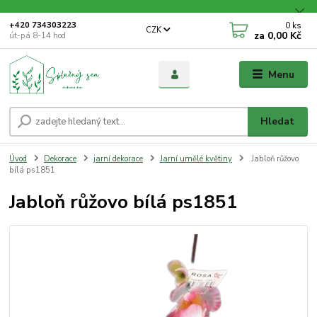
0
ks
+420 734303223
CZK
za
0,00 Kč
út-pá 8-14 hod
Menu
Hledat
Úvod
Dekorace
jarní dekorace
Jarní umělé květiny
Jabloň růžovo
bílá ps1851
Jabloň růžovo bílá ps1851