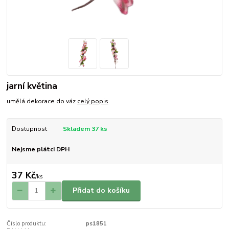
jarní květina
umělá dekorace do váz
celý popis
Dostupnost
Skladem 37 ks
Nejsme plátci DPH
37 Kč
/
ks
Přidat do košíku
Číslo produktu:
ps1851