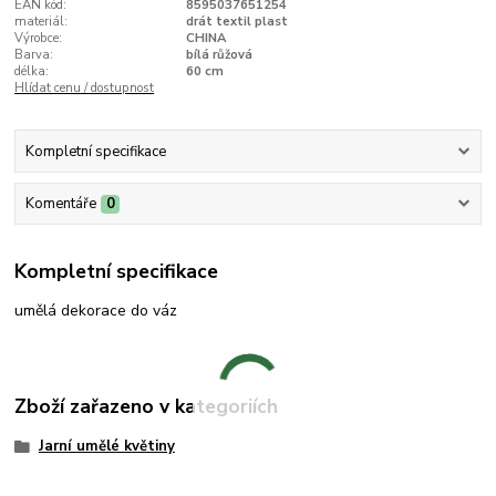
EAN kód:
8595037651254
materiál:
drát textil plast
Výrobce:
CHINA
Barva:
bílá růžová
délka:
60 cm
Hlídat cenu / dostupnost
Kompletní specifikace
Komentáře
0
Kompletní specifikace
umělá dekorace do váz
Zboží zařazeno v kategoriích
Jarní umělé květiny