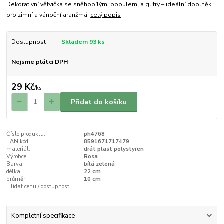
Dekorativní větvička se sněhobílými bobulemi a glitry – ideální doplněk
pro zimní a vánoční aranžmá.
celý popis
Dostupnost
Skladem 93 ks
Nejsme plátci DPH
29 Kč
/
ks
Přidat do košíku
Číslo produktu:
ph4768
EAN kód:
8591671717479
materiál:
drát plast polystyren
Výrobce:
Rosa
Barva:
bílá zelená
délka:
22 cm
průměr:
10 cm
Hlídat cenu / dostupnost
Kompletní specifikace