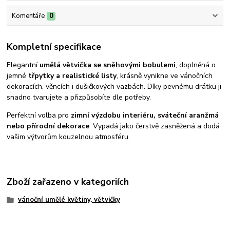
Komentáře
0
Kompletní specifikace
Elegantní
umělá větvička se sněhovými bobulemi
, doplněná o
jemné
třpytky a realistické listy
, krásně vynikne ve vánočních
dekoracích, věncích i dušičkových vazbách. Díky pevnému drátku ji
snadno tvarujete a přizpůsobíte dle potřeby.
Perfektní volba pro
zimní výzdobu interiéru, sváteční aranžmá
nebo přírodní dekorace
. Vypadá jako čerstvě zasněžená a dodá
vašim výtvorům kouzelnou atmosféru.
Zboží zařazeno v kategoriích
vánoční umělé květiny, větvičky