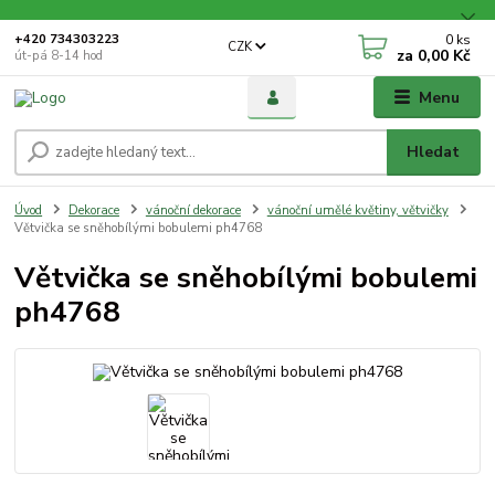
0
ks
+420 734303223
CZK
za
0,00 Kč
út-pá 8-14 hod
Menu
Hledat
Úvod
Dekorace
vánoční dekorace
vánoční umělé květiny, větvičky
Větvička se sněhobílými bobulemi ph4768
Větvička se sněhobílými bobulemi
ph4768