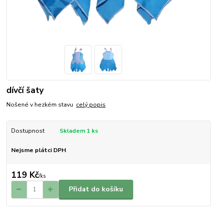
dívčí šaty
Nošené v hezkém stavu
celý popis
Dostupnost
Skladem 1 ks
Nejsme plátci DPH
119 Kč
/
ks
Přidat do košíku