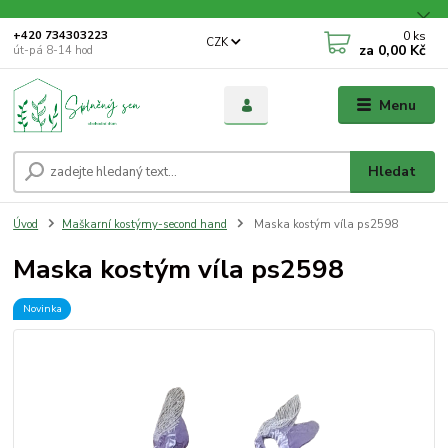
0
ks
+420 734303223
CZK
za
0,00 Kč
út-pá 8-14 hod
Menu
Hledat
Úvod
Maškarní kostýmy-second hand
Maska kostým víla ps2598
Maska kostým víla ps2598
Novinka