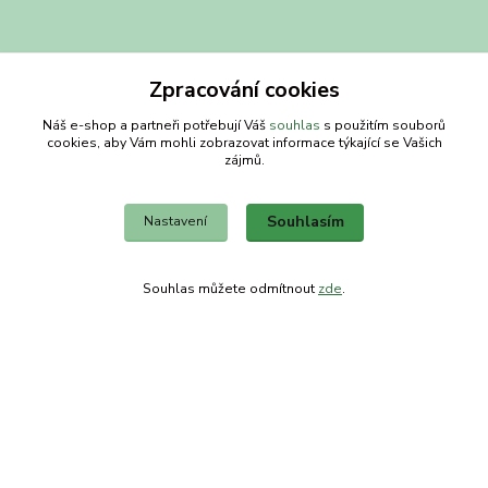
Zpracování cookies
Náš e-shop a partneři potřebují Váš
souhlas
s použitím souborů
cookies, aby Vám mohli zobrazovat informace týkající se Vašich
Kontakty
zájmů.
Obchodní dům-splněný sen
Souhlasím
Nastavení
Petra
+420 734303223
Souhlas můžete odmítnout
zde
.
út-pá 8-14 hod
info@splneny-sen.cz