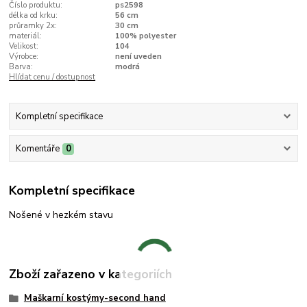
Číslo produktu:
ps2598
délka od krku:
56 cm
průramky 2x:
30 cm
materiál:
100% polyester
Velikost:
104
Výrobce:
není uveden
Barva:
modrá
Hlídat cenu / dostupnost
Kompletní specifikace
Komentáře
0
Kompletní specifikace
Nošené v hezkém stavu
Zboží zařazeno v kategoriích
Maškarní kostýmy-second hand