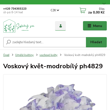
0
ks
+420 734303223
CZK
za
0,00 Kč
út-pá 8-14 hod
Menu
Hledat
Úvod
Umělé květiny
vazbové květy
Voskový květ-modrobílý ph4829
Voskový květ-modrobílý ph4829