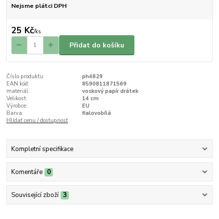
Nejsme plátci DPH
25 Kč
/
ks
Přidat do košíku
Číslo produktu:
ph4829
EAN kód:
8590811871569
materiál:
voskový papír drátek
Velikost:
14 cm
Výrobce:
EU
Barva:
fialovobílá
Hlídat cenu / dostupnost
Kompletní specifikace
Komentáře
0
Související zboží
3