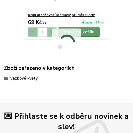
Kruh aranžovací slámový průměr 50 cm
drát květino
69 Kč
41 Kč
Skladem 14 ks
/
ks
/
ks
Přidat do košíku
Zboží zařazeno v kategoriích
vazbové květy
💌 Přihlaste se k odběru novinek a
slev!