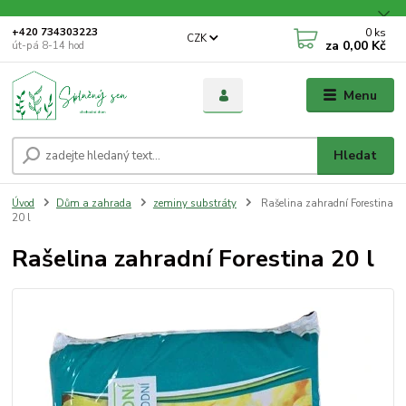
0
ks
+420 734303223
CZK
za
0,00 Kč
út-pá 8-14 hod
Menu
Hledat
Úvod
Dům a zahrada
zeminy substráty
Rašelina zahradní Forestina
20 l
Rašelina zahradní Forestina 20 l