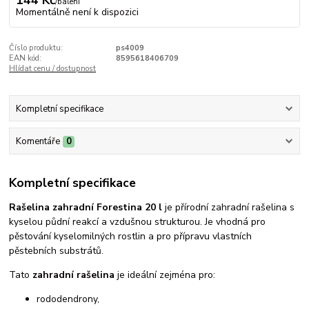
144 Kč
/
balení
Momentálně není k dispozici
Číslo produktu:
ps4009
EAN kód:
8595618406709
Hlídat cenu / dostupnost
Kompletní specifikace
Komentáře
0
Kompletní specifikace
Rašelina zahradní Forestina 20 l
je přírodní zahradní rašelina s
kyselou půdní reakcí a vzdušnou strukturou. Je vhodná pro
pěstování kyselomilných rostlin a pro přípravu vlastních
pěstebních substrátů.
Tato
zahradní rašelina
je ideální zejména pro:
rododendrony,