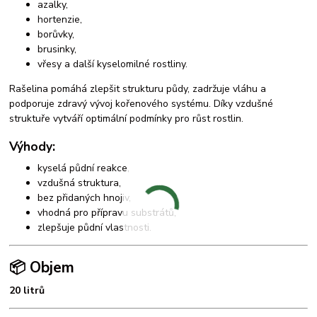
azalky,
hortenzie,
borůvky,
brusinky,
vřesy a další kyselomilné rostliny.
Rašelina pomáhá zlepšit strukturu půdy, zadržuje vláhu a
podporuje zdravý vývoj kořenového systému. Díky vzdušné
struktuře vytváří optimální podmínky pro růst rostlin.
Výhody:
kyselá půdní reakce,
vzdušná struktura,
bez přidaných hnojiv,
vhodná pro přípravu substrátů,
zlepšuje půdní vlastnosti.
📦 Objem
20 litrů