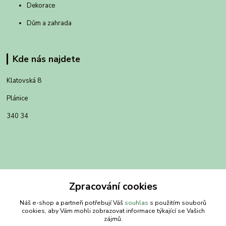
Dekorace
Dům a zahrada
Kde nás najdete
Klatovská 8
Plánice
340 34
Zpracování cookies
Náš e-shop a partneři potřebují Váš
souhlas
s použitím souborů
cookies, aby Vám mohli zobrazovat informace týkající se Vašich
zájmů.