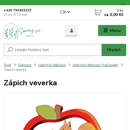
0
ks
+420 734303223
CZK
za
0,00 Kč
út-pá 8-14 hod
Menu
Hledat
Úvod
Dekorace
podzimní dekorace
podzimní dekorace / halloween
Zápich veverka
Zápich veverka