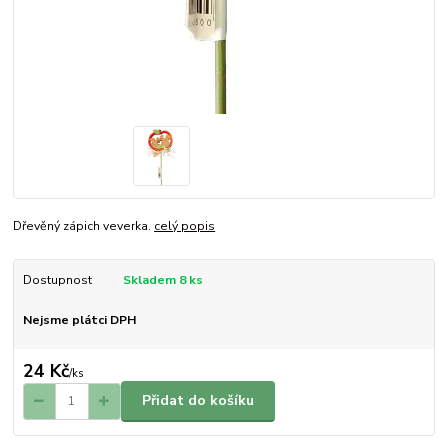
Dřevěný zápich veverka.
celý popis
Dostupnost
Skladem 8 ks
Nejsme plátci DPH
24 Kč
/
ks
Přidat do košíku