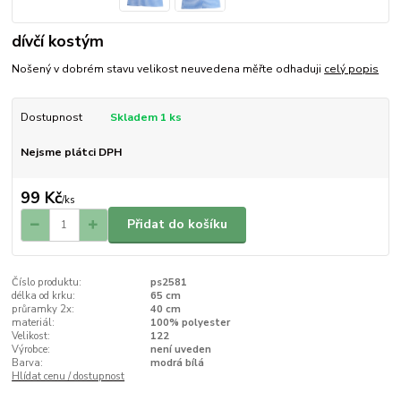
dívčí kostým
Nošený v dobrém stavu velikost neuvedena měřte odhaduji
celý popis
Dostupnost
Skladem 1 ks
Nejsme plátci DPH
99 Kč
/
ks
Přidat do košíku
Číslo produktu:
ps2581
délka od krku:
65 cm
průramky 2x:
40 cm
materiál:
100% polyester
Velikost:
122
Výrobce:
není uveden
Barva:
modrá bílá
Hlídat cenu / dostupnost