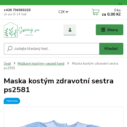
0
ks
+420 734303223
CZK
za
0,00 Kč
út-pá 8-14 hod
Menu
Hledat
Úvod
Maškarní kostýmy-second hand
Maska kostým zdravotní sestra
ps2581
Maska kostým zdravotní sestra
ps2581
Novinka